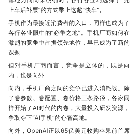
开
上车后补票”的方式乘上这趟“快车”。
课
手机作为最接近消费者的入口，同样也成为了
各行各业眼中的“必争之地”。手机厂商如何在
活
激烈的竞争中占据领先地位，早已成为了新的
课题。
动
但对手机厂商而言，竞争是立体的，既是向
内，也是向外。
中
向内，手机厂商之间的竞争已进入消耗战。除
心
了卷参数、卷配置、卷价格三条路径，各家同
样开始了AI时代的内卷，大量投入研发资源，
GAIR
争取夺下“AI手机”的心智高地。
向外，OpenAI正以65亿美元收购苹果前首席
专