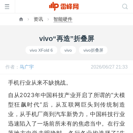
资讯
智能硬件
首
vivo“再造”折叠屏
页
vivo XFold 6
vivo
vivo折叠屏
雷
作者：
马广宇
2026/06/27 21:33
峰
手机行业从来不缺挑战。
自从2023年中国科技产业开启了所谓的“大模
网
型狂飙时代”后，从互联网巨头到传统制造
业，从手机厂商到汽车新势力，中国科技行业
公
迅速陷入了一场前所未有的焦虑当中。在行业
落地方向尚未明确时，各行各业均选择了“先