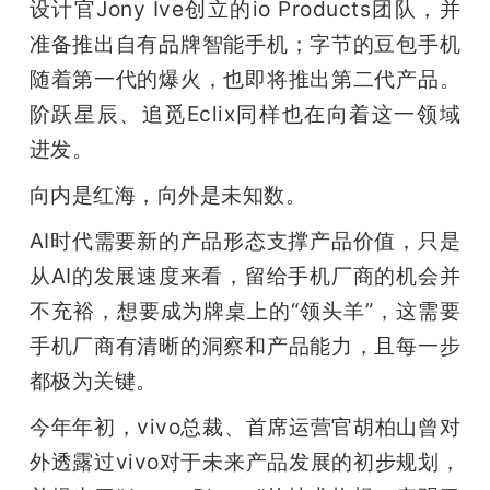
设计官Jony Ive创立的io Products团队，并
题
准备推出自有品牌智能手机；字节的豆包手机
随着第一代的爆火，也即将推出第二代产品。
爱
阶跃星辰、追觅Eclix同样也在向着这一领域
进发。
搞
向内是红海，向外是未知数。
机
AI时代需要新的产品形态支撑产品价值，只是
从AI的发展速度来看，留给手机厂商的机会并
不充裕，想要成为牌桌上的“领头羊”，这需要
手机厂商有清晰的洞察和产品能力，且每一步
都极为关键。
今年年初，vivo总裁、首席运营官胡柏山曾对
外透露过vivo对于未来产品发展的初步规划，