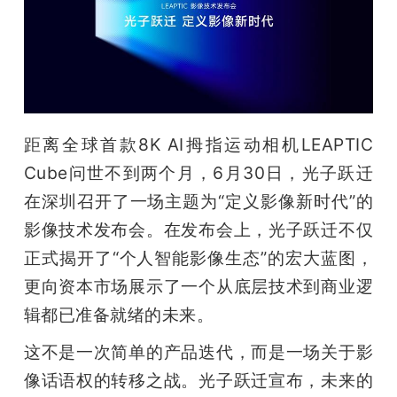
开
课
活
距离全球首款8K AI拇指运动相机LEAPTIC 
动
Cube问世不到两个月，6月30日，光子跃迁
在深圳召开了一场主题为“定义影像新时代”的
中
影像技术发布会。在发布会上，光子跃迁不仅
正式揭开了“个人智能影像生态”的宏大蓝图，
心
更向资本市场展示了一个从底层技术到商业逻
辑都已准备就绪的未来。
GAIR
这不是一次简单的产品迭代，而是一场关于影
专
像话语权的转移之战。光子跃迁宣布，未来的