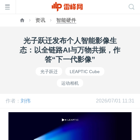
资讯
智能硬件
首
光子跃迁发布个人智能影像生
页
态：以全链路AI与万物共振，作
答“下一代影像”
雷
光子跃迁
LEAPTIC Cube
运动相机
峰
作者：
刘伟
2026/07/01 11:31
网
公