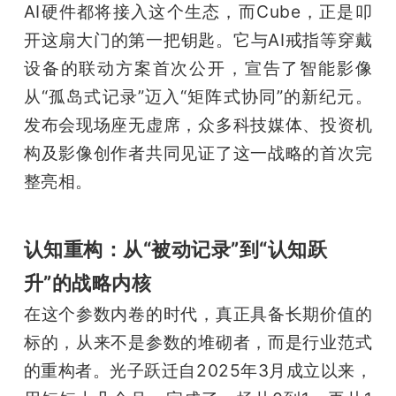
AI硬件都将接入这个生态，而Cube，正是叩
题
开这扇大门的第一把钥匙。它与AI戒指等穿戴
设备的联动方案首次公开，宣告了智能影像
爱
从“孤岛式记录”迈入“矩阵式协同”的新纪元。
发布会现场座无虚席，众多科技媒体、投资机
搞
构及影像创作者共同见证了这一战略的首次完
整亮相。
机
认知重构：从“被动记录”到“认知跃
升”的战略内核
在这个参数内卷的时代，真正具备长期价值的
标的，从来不是参数的堆砌者，而是行业范式
的重构者。光子跃迁自2025年3月成立以来，