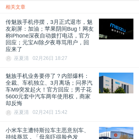
相关文章
传魅族手机停摆，3月正式退市，魅
友刷屏：加油；苹果阴间Bug！网友
称iPhone深夜自动拨打电话，官方
回应；元宝AI除夕夜辱骂用户，回
应来了
巫夏清
02月26日 18:27
魅族手机业务要停了？内部爆料：
全裁、车机独立、3月离场；问界汽
车M9突发起火！官方回应；男子花
5600元套中汽车两年使用权，商家
却反悔
巫夏清
02月24日 15:42
小米车主遭特斯拉车主恶意别车、
持续辱骂，「母亲吓得脸色发