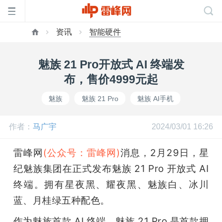
资讯
智能硬件
首
魅族 21 Pro开放式 AI 终端发
页
布，售价4999元起
魅族
魅族 21 Pro
魅族 AI手机
雷
作者：
马广宇
2024/03/01 16:26
峰
雷峰网
(公众号：雷峰网)
消息，2月29日，星
网
纪魅族集团在正式发布魅族 21 Pro 开放式 AI 
终端。拥有星夜黑、耀夜黑、魅族白、冰川
公
蓝、月桂绿五种配色。
作为魅族首款 AI 终端，魅族 21 Pro 是首款拥