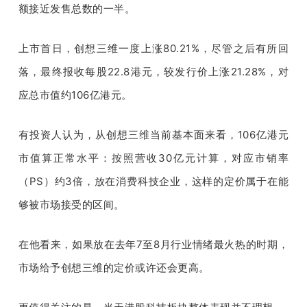
额接近发售总数的一半。
上市首日，创想三维一度上涨80.21%，尽管之后有所回
落，最终报收每股22.8港元，较发行价上涨21.28%，对
应总市值约106亿港元。
有投资人认为，从创想三维当前基本面来看，106亿港元
市值算正常水平：按照营收30亿元计算，对应市销率
（PS）约3倍，放在消费科技企业，这样的定价属于在能
够被市场接受的区间。
在他看来，如果放在去年7至8月行业情绪最火热的时期，
市场给予创想三维的定价或许还会更高。