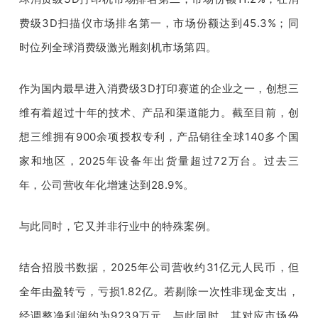
费级3D扫描仪市场排名第一，市场份额达到45.3%；同
时位列全球消费级激光雕刻机市场第四。
作为国内最早进入消费级3D打印赛道的企业之一，创想三
维有着超过十年的技术、产品和渠道能力。截至目前，创
想三维拥有900余项授权专利，产品销往全球140多个国
家和地区，2025年设备年出货量超过72万台。过去三
年，公司营收年化增速达到28.9%。
与此同时，它又并非行业中的特殊案例。
结合招股书数据，2025年公司营收约31亿元人民币，但
全年由盈转亏，亏损1.82亿。若剔除一次性非现金支出，
经调整净利润约为9239万元，与此同时，其对应市场份