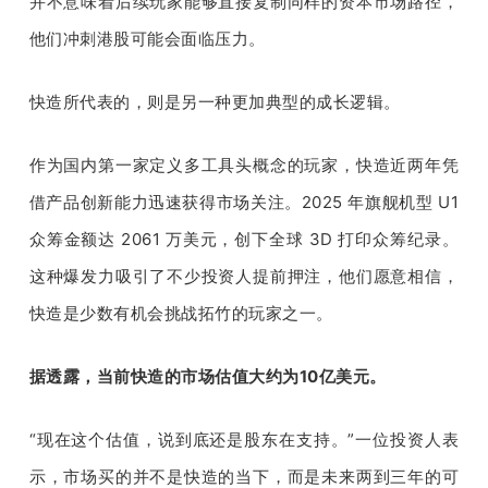
并不意味着后续玩家能够直接复制同样的资本市场路径，
他们冲刺港股可能会面临压力。
快造所代表的，则是另一种更加典型的成长逻辑。
作为国内第一家定义多工具头概念的玩家，快造近两年凭
借产品创新能力迅速获得市场关注。2025 年旗舰机型 U1 
众筹金额达 2061 万美元，创下全球 3D 打印众筹纪录。
这种爆发力吸引了不少投资人提前押注，他们愿意相信，
快造是少数有机会挑战拓竹的玩家之一。
据透露，当前快造的市场估值大约为10亿美元。
“现在这个估值，说到底还是股东在支持。”一位投资人表
示，市场买的并不是快造的当下，而是未来两到三年的可