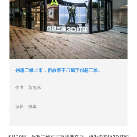
开
课
活
动
创想三维上市，但故事不只属于创想三维。
中
作者丨黄艳冰
心
编辑丨姚单
GAIR
专
5月29日，创想三维正式登陆港交所，成为消费级3D打印