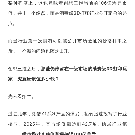
某种程度上，这也意味着创想三维当前的106亿港元市
值，并非一个终点，而是消费级3D打印行业公开定价的起
点。
而当行业第一次拥有可以被公开市场验证的价格样本之
后，一个新的问题也随之出现：
创想三维之后，
那些仍停留在一级市场的消费级3D打印玩
家，究竟应该值多少钱？
先来看拓竹。
过去几年，凭借X1系列产品的爆发，拓竹迅速改写了行业
格局。2025年，其市场份额达到42.7%，稳居行业第
一。
一级市场对其估值普遍接近100亿美元。