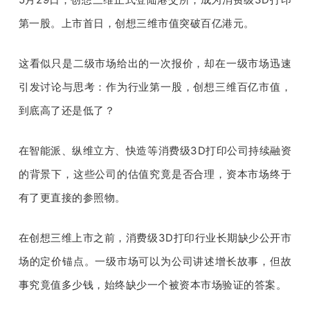
第一股。上市首日，创想三维市值突破百亿港元。
题
这看似只是二级市场给出的一次报价，却在一级市场迅速
爱
引发讨论与思考：作为行业第一股，创想三维百亿市值，
搞
到底高了还是低了？
机
在智能派、纵维立方、快造等消费级3D打印公司持续融资
的背景下，这些公司的估值究竟是否合理，资本市场终于
有了更直接的参照物。
在创想三维上市之前，消费级3D打印行业长期缺少公开市
场的定价锚点。一级市场可以为公司讲述增长故事，但故
事究竟值多少钱，始终缺少一个被资本市场验证的答案。