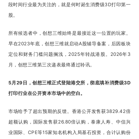
段时间行业最为关注的，就是何时诞生消费级3D打印第一
股。
所有候选者中，创想三维始终是最接近这一位置的玩家。
早在2023年底，创想三维就启动A股辅导备案，后因板块
定位和财务门槛问题搁浅，2025年转战港股。2026年3
月，创想三维第三次递表最终通过聆讯。
5月29日，创想三维正式登陆港交所，彻底填补消费级
3D
打印行业在公开资本市场中的空白。
市场给予了超出预期的反馈。香港公开发售获3829.42倍
超额认购，国际发售获26.80倍认购，泰康人寿、中信兴
业国际、CPE等15家知名机构入局基石投资，合计认购份