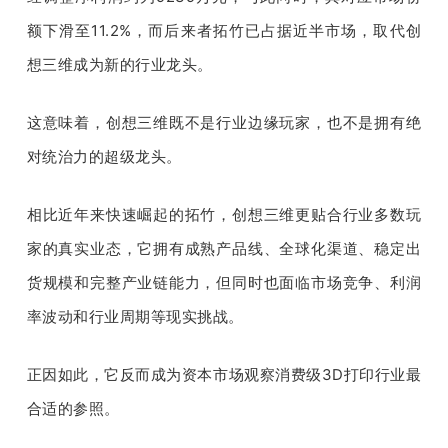
额下滑至11.2%，而后来者拓竹已占据近半市场，取代创
想三维成为新的行业龙头。
这意味着，创想三维既不是行业边缘玩家，也不是拥有绝
对统治力的超级龙头。
相比近年来快速崛起的拓竹，创想三维更贴合行业多数玩
家的真实业态，它拥有成熟产品线、全球化渠道、稳定出
货规模和完整产业链能力，但同时也面临市场竞争、利润
率波动和行业周期等现实挑战。
正因如此，它反而成为资本市场观察消费级3D打印行业最
合适的参照。