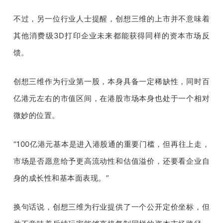
不过，另一位行业人士提醒，创想三维的上市并不意味着
其他消费级3D打印企业未来都能获得同样的资本市场反
馈。
创想三维作为行业第一股，本身具备一定稀缺性，同时百
亿港元左右的市值区间，在港股市场本身也处于一个相对
微妙的位置。
“100亿港元基本是进入港股通的重要门槛，但再往上走，
市场是否愿意给予更高流动性和估值溢价，还要看企业自
身的成长性和基本面表现。”
换句话说，创想三维为行业提供了一个公开定价坐标，但