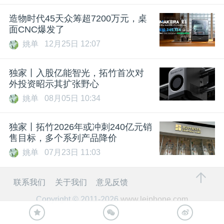
造物时代45天众筹超7200万元，桌
面CNC爆发了
姚单
12月25日 12:07
独家丨入股亿能智光，拓竹首次对
外投资昭示其扩张野心
姚单
08月05日 10:34
独家丨拓竹2026年或冲刺240亿元销
售目标，多个系列产品降价
姚单
07月23日 11:03
联系我们
关于我们
意见反馈
Copyright © 2011-2026
www.leiphone.com