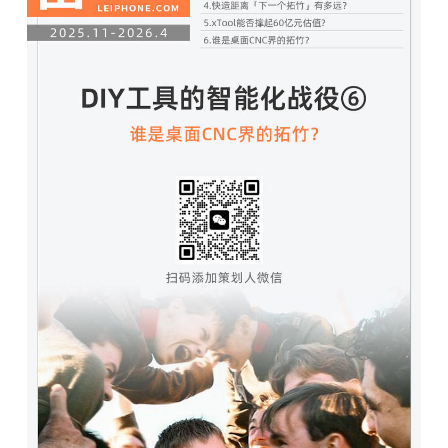
开
课
活
动
中
心
GAIR
专