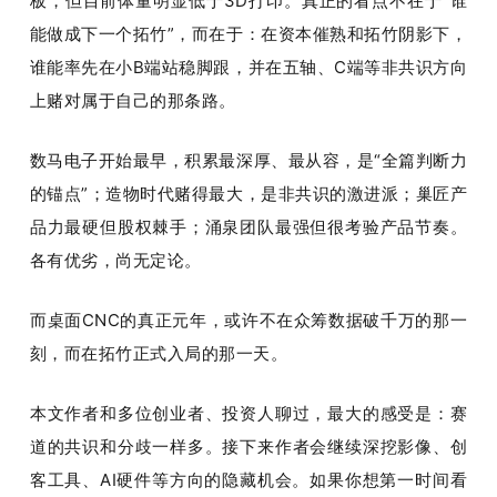
板，但目前体量明显低于3D打印。真正的看点不在于“谁
能做成下一个拓竹”，而在于：在资本催熟和拓竹阴影下，
谁能率先在小B端站稳脚跟，并在五轴、C端等非共识方向
上赌对属于自己的那条路。
数马电子开始最早，积累最深厚、最从容，是“全篇判断力
的锚点”；造物时代赌得最大，是非共识的激进派；巢匠产
品力最硬但股权棘手；涌泉团队最强但很考验产品节奏。
各有优劣，尚无定论。
而桌面CNC的真正元年，或许不在众筹数据破千万的那一
刻，而在拓竹正式入局的那一天。
本文作者和多位创业者、投资人聊过，最大的感受是：赛
道的共识和分歧一样多。接下来作者会继续深挖影像、创
客工具、AI硬件等方向的隐藏机会。如果你想第一时间看