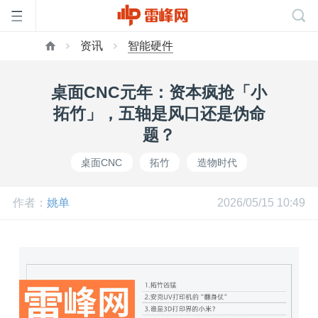
资讯
智能硬件
首
桌面CNC元年：资本疯抢「小
页
拓竹」，五轴是风口还是伪命
题？
雷
桌面CNC
拓竹
造物时代
峰
作者：
姚单
2026/05/15 10:49
网
公