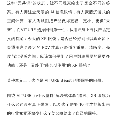
这种
"
无共识
"
的状态，让不同玩家给出了完全不同的答
题
案。有人押注全天候的 
AI 
信息眼镜，有人豪赌沉浸式的
空间计算，有人则试图把产品做得更轻、更小、更像
“
未
爱
来
”
，而
VITURE 
选择回到第一性，从用户身上寻找产品定
义的答案：今天的 
XR 
眼镜，是否已经好到可以真正留下
搞
普通用户？多大的 
FOV 
才真正舒适？重量、清晰度、亮
机
度与沉浸感之间，应该如何平衡？用户到底需要的是更多
功能，还是一副终于
“
能长期使用
”
的 
XR 
眼镜？
某种意义上，这也是
 VITURE Beast 
想要回答的问题。
围绕
 VITURE 
为什么坚持
“
沉浸式体验
”
路线、
XR 
眼镜为
什么迟迟没有真正爆发，以及这个需要 
10 
年才能长出来
的行业究竟还缺少什么？姜公略给出了自己的回答。