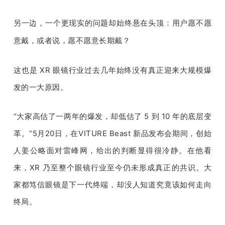
开
另一边，一个更现实的问题却始终悬在头顶：
用户愿不愿
课
意戴，或者说，愿不愿意长期戴？
活
这也是
 XR 眼镜
行业过去几年始终没有真正迎来大规模爆
发的一大原因。
动
“
大家高估了一两年的爆发，却低估了 
5 
到 
10 
年的底层变
中
革。
“5
月
20
日，在
VITURE Beast 
新品发布会期间，创始
人姜公略面对雷峰网，给出的判断显得很冷静。在他看
心
来，
XR 
乃至整个眼镜行业至今仍未形成真正的共识。大
GAIR
家都笃信眼镜是下一代终端，却没人知道究竟该如何走向
终局。
专