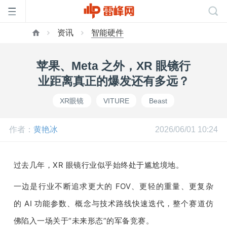
资讯
智能硬件
首
苹果、Meta 之外，XR 眼镜行
页
业距离真正的爆发还有多远？
XR眼镜
VITURE
Beast
雷
作者：
黄艳冰
2026/06/01 10:24
峰
过去几年，XR 眼镜行业似乎始终处于尴尬境地。
网
一边是行业不断追求更大的 FOV、更轻的重量、更复杂
公
的 AI 功能参数、概念与技术路线快速迭代，整个赛道仿
佛陷入一场关于“未来形态”的军备竞赛。