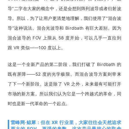
导
”
二字在大家的概念中，还是会想到阵列波导或者衍射波
导。所以，为了让用户更清楚地理解，我们使用了
“
混合波
导
”
这种说法。混合光波导和 
Birdbath 
有巨大差别。因为
混合波导的 
FOV 
上限从 
58 
度开始，可以几乎一直拉到
跟 
VR 
类似
——100 
度以上。
这是一个全新产品的第二阶段，我们打破了
 Birdbath 
的
既有屏障
——52 
度的光学极限。而混合波导方案则带来
了下一个新阶段。这是除了 
VR 
之外，未来最有可能打开
市场的新方案。所以我们认为它是一个跨越式的革命，同
时也是新一代革命的一个起点。
雷峰网·鲸犀：但在 XR 行业里，大家往往会天然追求
更大的 FOV、更强的参数。这次产品最核心的取舍