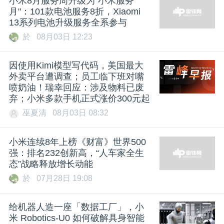
小米8月服务周升级为"小米服务
月"：101款电池服务8折，Xiaomi
13系列电池升级服务全系参与
於
08月03日 12:23
因使用Kimi模型写代码，美国最大
外卖平台遭调查；员工临下班对嘴
喷奶油！瑞幸回应：涉及物料已废
弃；小米多款手机正式涨价300元起
巫夏清
08月03日 08:32
小米连续8年上榜《财富》世界500
强：排名232创新高，“人车家全生
态”战略释放增长动能
於
07月28日 19:08
给机器人造一座「数据工厂」，小
米 Robotics-U0 如何破解具身智能