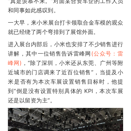
“真是羡慕不来。”对面某合资车企的工作人员
开
和同事如此感叹到。
课
一大早，来小米展台打卡领取合金车模的观众
就已经绕了两个弯排到了展馆外面。
活
进入展台内部后，小米也安排了不少销售进行
讲解，其中一位销售告诉雷峰网
(公众号：雷
动
峰网)
，“除了深圳，小米还从东莞、广州等附
中
近城市的门店调来了近百位销售”，当提及小
米是否有为本次车展设置销售目标时，他提
心
到“倒是没有设置特别具体的 KPI，本次车展
还是以留资为主”。
GAIR
专