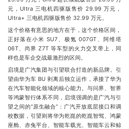
开
元，Ultra 三电机四驱版售价 29.99 万元，
Ultra+ 三电机四驱版售价 32.99 万元。
课
这个价格有意思的地方在于，这个价格区间，
活
正好落在小米 SU7、极氪 007GT、阿维塔 
06T、尚界 Z7T 等车型的火力交叉带上，同
动
样也是车企交战最激烈的区间。
启境是广汽集团与引望联合打造的新品牌。引
中
望由华为车 BU 剥离后独立运作，承接了华为
心
在汽车智能化领域的核心能力。与问界、智界
等鸿蒙智行体系不同，启境强调的是广汽与引
GAIR
望之间的“原生融合”：广汽开放底层接口和调
校数据，引望则将华为乾崑的乾崑智驾、鸿蒙
专
座舱、赤兔平台、智能车载光、智能车云和鲸