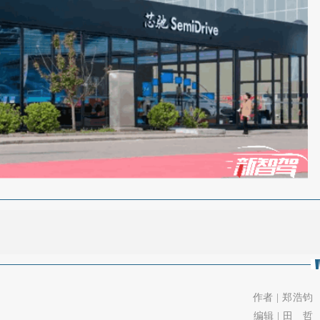
。
作者 | 郑浩钧
编辑 | 田 哲