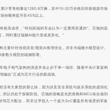
累计零售销量达1280.9万辆，其中10-20万价格区间新能源市场
市场份额将提升至45%以上。
有较高追求，“特别高端的车会认为一定要用高通的”。芯驰的选
近，同时通过端侧AI能力形成差异化。”
AI架构主要针对传统语音/视觉AI推理优化，并非为端侧大模型设计。
持9B参数大模型的端侧部署。
车电子电气架构的演进并未止步于单一域控。随着中央计算架构
驾融合”正成为芯片行业的新战场。
进程没有大家想的那么快，因为涉及安全系统与娱乐系统的虚拟化
，所以仍处于探索阶段。芯驰的策略是先把座舱和MCU各自做到
的形式与智驾芯片配合，而非过早投入一个超大SoC覆盖所有场景的军备