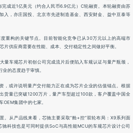
布完成近1亿美元（约合人民币6.9亿元）C轮融资。本轮融资由苏
加入，亦庄国投、北京市先进制造基金、西安财金、益中亘泰等
度重构的关键节点。目前智能化竞争已从30万元以上的高端市
。芯片供应商需要在性能、成本、交付稳定性之间做好平衡。
潮后，大量车规芯片初创公司完成流片后便陷入车规认证与量产瓶颈，
行业的态度趋于审慎。
资，或许说明量产交付能力正在成为芯片企业的估值锚点。根据
货量已突破1200万片，量产车型超过100款，客户覆盖中国全
车OEM集团中的七家。
置。从产品线来看，芯驰主要采取“舱+控”双轮布局：X9系列面
芯驰科技也是可同时提供SoC与高性能MCU的车规芯片设计公司