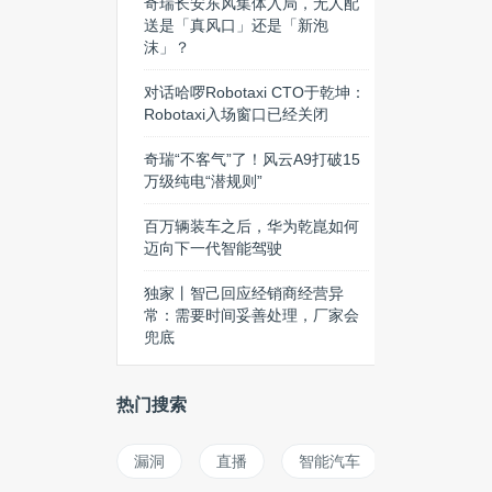
奇瑞长安东风集体入局，无人配
送是「真风口」还是「新泡
沫」？
对话哈啰Robotaxi CTO于乾坤：
Robotaxi入场窗口已经关闭
奇瑞“不客气”了！风云A9打破15
万级纯电“潜规则”
百万辆装车之后，华为乾崑如何
迈向下一代智能驾驶
独家丨智己回应经销商经营异
常：需要时间妥善处理，厂家会
兜底
热门搜索
漏洞
直播
智能汽车