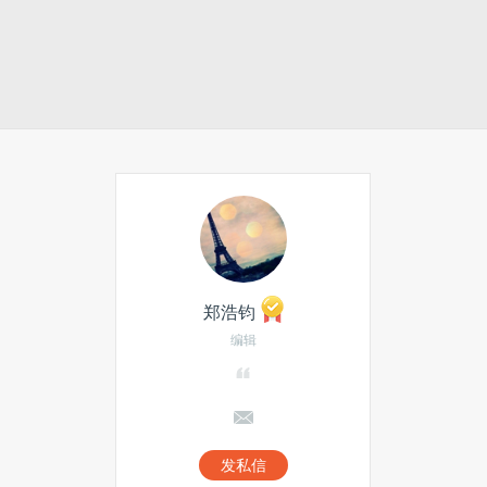
郑浩钧
编辑
发私信