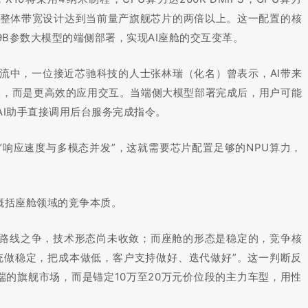
TOPS，整体带宽设计达到当前量产旗舰芯片的两倍以上。这一配置的核
B参数大模型的端侧部署，实现AI座舱的交互变革。
交流中，一位接近芯驰科技的人士张林瑞（化名）曾表示，AI带来
级，而是更高效的应用交互。当端侧大模型部署完成后，用户可能
AI助手直接调用后台服务完成指令。
“响应速度与多模态并发”，这就需要芯片配置足够的NPU算力，
”概括座舱领域的竞争本质。
路线之争，技术形态尚未收敛；而座舱的形态是稳定的，竞争核
统做稳定，把成本做低，客户支持做好、迭代做好”。这一判断反
端的旗舰市场，而是锚定10万至20万元价位段的主力车型，用性