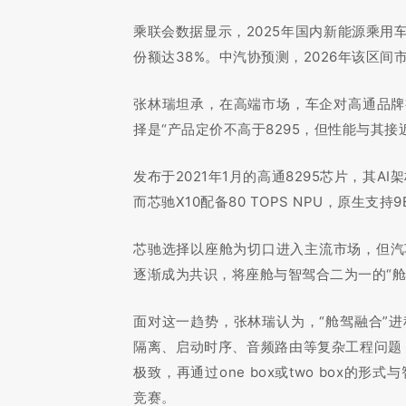
乘联会数据显示，2025年国内新能源乘用车
份额达38%。中汽协预测，2026年该区间
张林瑞坦承，在高端市场，车企对高通品牌
择是“产品定价不高于8295，但性能与其接
发布于2021年1月的高通8295芯片，其
而芯驰X10配备80 TOPS NPU，原生支
芯驰选择以座舱为切口进入主流市场，但汽
逐渐成为共识，将座舱与智驾合二为一的“舱
面对这一趋势，张林瑞认为，“舱驾融合”
隔离、启动时序、音频路由等复杂工程问题
极致，再通过one box或two box
竞赛。