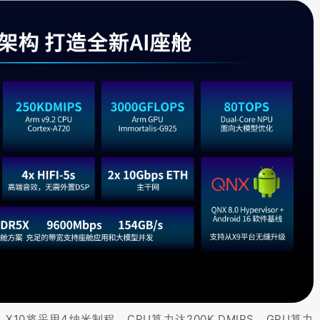
0将采用4纳米制程，CPU算力达200K DMIPS，GPU算力