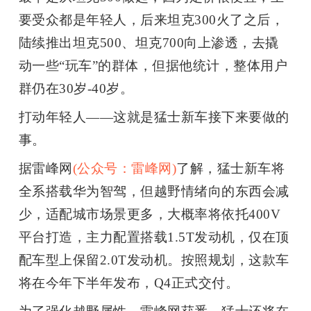
要受众都是年轻人，后来坦克
300
火了之后，
陆续推出坦克
500
、坦克
700
向上渗透，去撬
动一些
“
玩车
”
的群体，但据他统计，整体用户
群仍在
30
岁
-40
岁。
打动年轻人
——
这就是猛士新车接下来要做的
事。
据雷峰网
(公众号：雷峰网)
了解，猛士新车将
全系搭载华为智驾，但越野情绪向的东西会减
少，适配城市场景更多，大概率将依托
400V
平台打造，主力配置搭载
1.5T
发动机，仅在顶
配车型上保留
2.0T
发动机。按照规划，这款车
将在今年下半年发布，
Q4
正式交付。