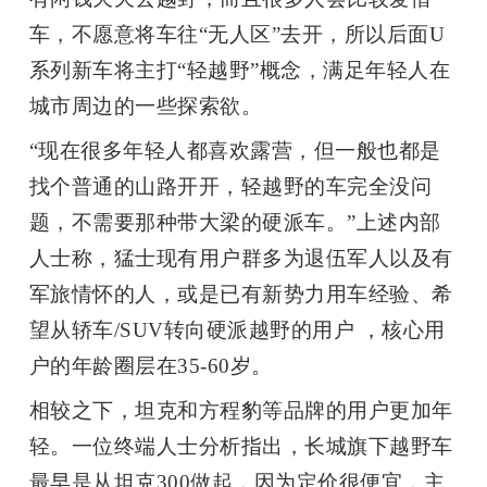
车，不愿意将车往
“
无人区
”
去开，所以后面
U
系列新车将主打
“
轻越野
”
概念，满足年轻人在
城市周边的一些探索欲。
“
现在很多年轻人都喜欢露营，但一般也都是
找个普通的山路开开，轻越野的车完全没问
题，不需要那种带大梁的硬派车。
”
上述内部
人士称，猛士现有用户群多为退伍军人以及有
军旅情怀的人，或是已有新势力用车经验、希
望从轿车
/SUV
转向硬派越野的用户
，核心用
户的年龄圈层在
35-60
岁。
相较之下，坦克和方程豹等品牌的用户更加年
轻。一位终端人士分析指出，长城旗下越野车
最早是从坦克
300
做起，因为定价很便宜，主