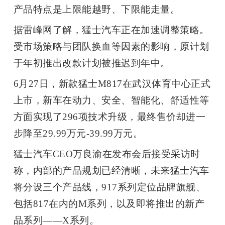
产品特点是上限能越野、下限能走量。
据雷峰网了解，猛士汽车正在加速调整策略。
受市场策略与团队换血等因素的影响，原计划
于年初推出改款计划被推迟到年中。
6
月
27
日，新款猛士
M817
在武汉体育中心正式
上市，新车在动力、安全、智能化、舒适性等
方面实现了
296
项技术升级，最终售价却进一
步降至
29.99
万元
-39.99
万元。
猛士汽车
CEO
万良渝在发布会后接受采访时
称，内部的产品规划已经清晰，未来猛士汽车
将分设三个产品线，
917
系列定位品牌旗舰、
包括
817
在内的
M
系列，以及即将推出的新产
品系列
——X
系列。