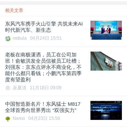
相关文章
东风汽车携手火山引擎 共筑未来AI
时代新汽车、新生态
nebula
04月24日 15:51
老板在南极潇洒，员工在公司加
班！俞敏洪发全员信被员工吐槽；
刘强东：京东点评永不商业化，不
能什么都只看钱；小鹏汽车第四季
度有望盈利
巫夏清
11月18日 09:09
中国智造新名片！东风猛士 M817
全球首秀向世界秀出 “双强实力”
Nemo
04月23日 15:56