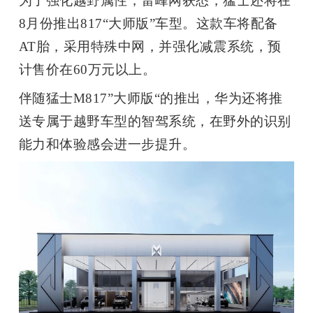
为了强化越野属性，雷峰网获悉，猛士还将在
8
月份推出
817“
大师版
”
车型。这款车将配备
AT
胎，采用特殊中网，并强化减震系统，预
计售价在
60
万元以上。
伴随猛士
M817”
大师版
“
的推出，华为还将推
送专属于越野车型的智驾系统，在野外的识别
能力和体验感会进一步提升。