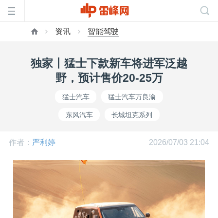
资讯
智能驾驶
首
独家丨猛士下款新车将进军泛越
页
野，预计售价20-25万
猛士汽车
猛士汽车万良渝
雷
东风汽车
长城坦克系列
峰
作者：
严利婷
2026/07/03 21:04
网
公