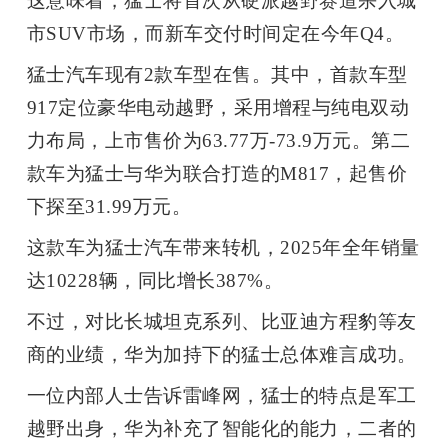
这意味着，猛士将首次从硬派越野赛道杀入城
市
SUV
市场，而新车交付时间定在今年
Q4
。
题
猛士汽车现有
2
款车型在售。其中，首款车型
爱
917
定位豪华电动越野，采用增程与纯电双动
力布局，上市售价为
63.77
万
-73.9
万元。第二
搞
款车为猛士与华为联合打造的
M817
，起售价
下探至
31.99
万元。
机
这款车为猛士汽车带来转机，
2025
年全年销量
达
10228
辆，同比增长
387%
。
不过，对比长城坦克系列、比亚迪方程豹等友
商的业绩，华为加持下的猛士总体难言成功。
一位内部人士告诉雷峰网，猛士的特点是军工
越野出身，华为补充了智能化的能力，二者的