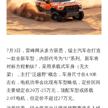
开
课
活
动
7
月
3
日，雷峰网从多方获悉，猛士汽车在打造
一款全新车型，内部代号为
“U”
系列。新车将
中
对标方程豹钛
7
，采用承载式车身（无大
心
梁），主打
"
泛越野
"
概念，车身尺寸在
4.9
米
左右，电机功率会比现有车型略低，定价区间
GAIR
主要锁定在
20
万
-25
万元，顶配车型或搭载
2.0T
电机，但定价不超过
27
万元。
专