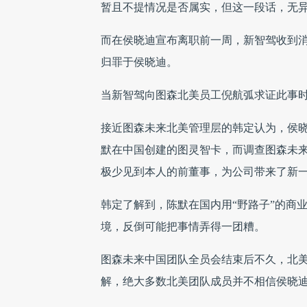
暂且不提情况是否属实，但这一段话，无
而在侯晓迪宣布离职前一周，新智驾收到
归罪于侯晓迪。
当新智驾向图森北美员工倪航弧求证此事时
接近图森未来北美管理层的韩定认为，侯晓
默在中国创建的图灵智卡，而调查图森未
极少见到本人的前董事，为公司带来了新
韩定了解到，陈默在国内用“野路子”的商
境，反倒可能把事情弄得一团糟。
图森未来中国团队全员会结束后不久，北
解，绝大多数北美团队成员并不相信侯晓