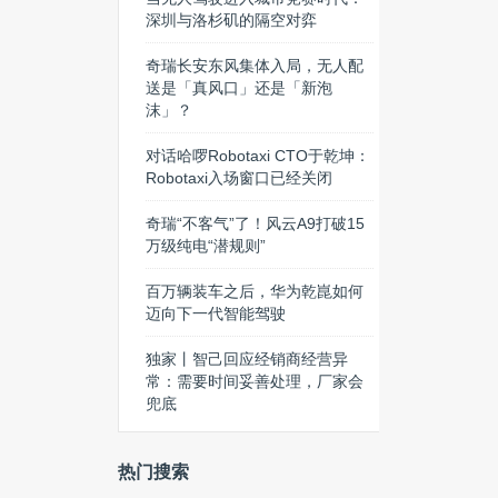
深圳与洛杉矶的隔空对弈
奇瑞长安东风集体入局，无人配
送是「真风口」还是「新泡
沫」？
对话哈啰Robotaxi CTO于乾坤：
Robotaxi入场窗口已经关闭
奇瑞“不客气”了！风云A9打破15
万级纯电“潜规则”
百万辆装车之后，华为乾崑如何
迈向下一代智能驾驶
独家丨智己回应经销商经营异
常：需要时间妥善处理，厂家会
兜底
热门搜索