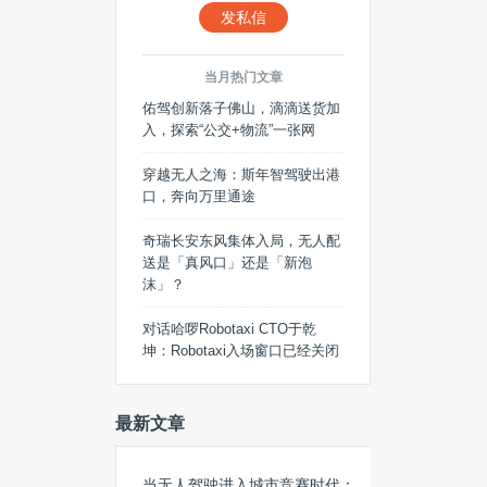
发私信
当月热门文章
佑驾创新落子佛山，滴滴送货加
入，探索“公交+物流”一张网
穿越无人之海：斯年智驾驶出港
口，奔向万里通途
奇瑞长安东风集体入局，无人配
送是「真风口」还是「新泡
沫」？
对话哈啰Robotaxi CTO于乾
坤：Robotaxi入场窗口已经关闭
最新文章
当无人驾驶进入城市竞赛时代：