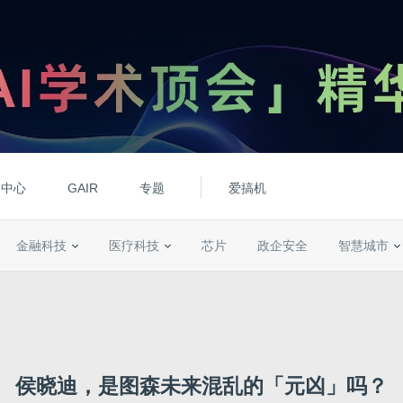
动中心
GAIR
专题
爱搞机
金融科技
医疗科技
芯片
政企安全
智慧城市
侯晓迪，是图森未来混乱的「元凶」吗？