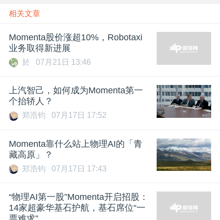
相关文章
Momenta股价涨超10%，Robotaxi
业务取得新进展
於
07月21日 13:46
上汽智己，如何成为Momenta第一
个抬轿人？
郑浩钧
07月17日 17:52
Momenta靠什么站上物理AI的「青
藏高原」？
郑浩钧
07月17日 17:43
“物理AI第一股”Momenta开启招股：
14家超豪华基石护航，基石席位“一
票难求”