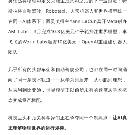
英伟达将物理AI定义为继生成式AI之后的下一波浪潮；特
斯拉将自动驾驶、Robotaxi、人形机器人和世界模型统一
在同一AI体系下；图灵奖得主Yann LeCun离开Meta创办
AMI Labs，3月完成10.3亿美元种子轮押注世界模型；李
飞飞的World Labs融资10亿美元；OpenAI重组建机器人
团队。
几乎所有的头部车企和自动驾驶公司，也都在同一时间涌
向了同一条技术轨道——从华为到蔚来，从小鹏到理想，
从吉利到比亚迪，世界模型正以前所未有的速度从学术概
念变成量产标配。
科技巨头和顶尖科学家们正在争夺同一个制高点：
让AI真
正理解物理世界的运行规律。