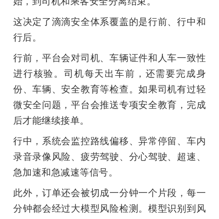
始，到司机和乘客安全分离结束。
这决定了滴滴安全体系覆盖的是行前、行中和
行后。
行前，平台会对司机、车辆证件和人车一致性
进行核验。司机每天出车前，还需要完成身
份、车辆、安全教育等检查。如果司机有过轻
微安全问题，平台会推送专项安全教育，完成
后才能继续接单。
行中，系统会监控路线偏移、异常停留、车内
录音录像风险、疲劳驾驶、分心驾驶、超速、
急加速和急减速等信号。
此外，订单还会被切成一分钟一个片段，每一
分钟都会经过大模型风险检测。模型识别到风