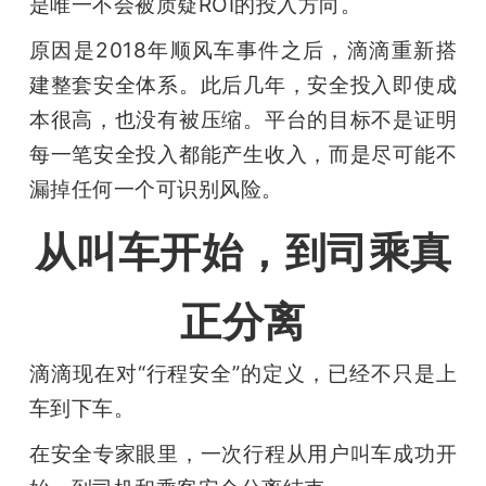
是唯一不会被质疑ROI的投入方向。
原因是2018年顺风车事件之后，滴滴重新搭
建整套安全体系。此后几年，安全投入即使成
本很高，也没有被压缩。平台的目标不是证明
每一笔安全投入都能产生收入，而是尽可能不
漏掉任何一个可识别风险。
从叫车开始，到司乘真
正分离
滴滴现在对“行程安全”的定义，已经不只是上
车到下车。
在安全专家眼里，一次行程从用户叫车成功开