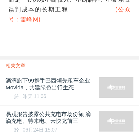
误判成本的长期工程。
雷峰网雷峰网
(公众
号：雷峰网)
雷峰网
相关文章
滴滴旗下99携手巴西领先租车企业
Movida，共建绿色出行生态
於
昨天 11:06
易观报告披露公共充电市场份额 滴
滴充电、特来电、云快充前三
於
06月24日 15:07