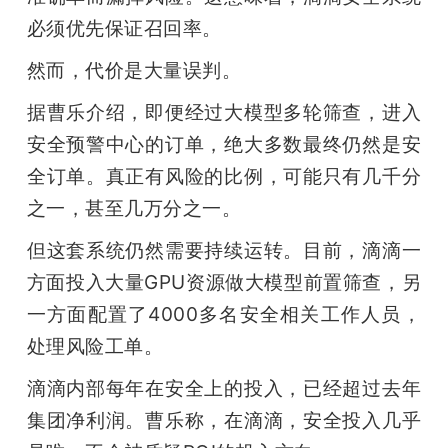
必须优先保证召回率。
题
然而，代价是大量误判。
爱
据曹乐介绍，即便经过大模型多轮筛查，进入
安全预警中心的订单，绝大多数最终仍然是安
搞
全订单。真正有风险的比例，可能只有几千分
之一，甚至几万分之一。
机
但这套系统仍然需要持续运转。目前，滴滴一
方面投入大量GPU资源做大模型前置筛查，另
一方面配置了4000多名安全相关工作人员，
处理风险工单。
滴滴内部每年在安全上的投入，已经超过去年
集团净利润。曹乐称，在滴滴，安全投入几乎