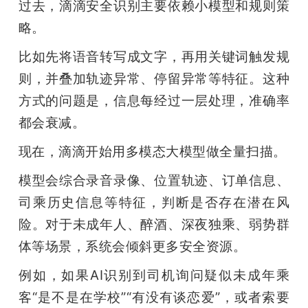
过去，滴滴安全识别主要依赖小模型和规则策
略。
比如先将语音转写成文字，再用关键词触发规
则，并叠加轨迹异常、停留异常等特征。这种
方式的问题是，信息每经过一层处理，准确率
都会衰减。
现在，滴滴开始用多模态大模型做全量扫描。
模型会综合录音录像、位置轨迹、订单信息、
司乘历史信息等特征，判断是否存在潜在风
险。对于未成年人、醉酒、深夜独乘、弱势群
体等场景，系统会倾斜更多安全资源。
例如，如果AI识别到司机询问疑似未成年乘
客“是不是在学校”“有没有谈恋爱”，或者索要