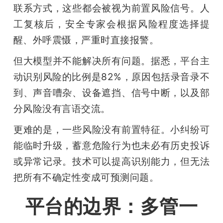
联系方式，这些都会被视为前置风险信号。人
工复核后，安全专家会根据风险程度选择提
醒、外呼震慑，严重时直接报警。
但大模型并不能解决所有问题。据悉，平台主
动识别风险的比例是82%，原因包括录音录不
到、声音嘈杂、设备遮挡、信号中断，以及部
分风险没有言语交流。
更难的是，一些风险没有前置特征。小纠纷可
能临时升级，蓄意危险行为也未必有历史投诉
或异常记录。技术可以提高识别能力，但无法
把所有不确定性变成可预测问题。
平台的边界：多管一