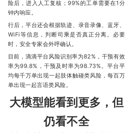
险后，进入人工复核；99%的工单需要在1分
钟内响应。
行后，平台还会根据轨迹、录音录像、蓝牙、
WiFi等信息，判断司乘是否真正分离。必要
时，安全专家会外呼确认。
目前，滴滴平台风险识别率为82%，干预有效
率为99.8%，干预及时率为98.73%。平台平
均每千万单出现一起肢体触碰类风险，每百万
单出现一起言语类风险。
大模型能看到更多，但
仍看不全