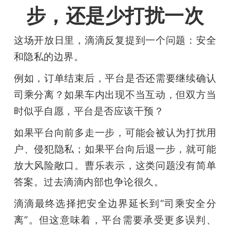
步，还是少打扰一次
这场开放日里，滴滴反复提到一个问题：安全
和隐私的边界。
例如，订单结束后，平台是否还需要继续确认
司乘分离？如果车内出现不当互动，但双方当
时似乎自愿，平台是否应该干预？
如果平台向前多走一步，可能会被认为打扰用
户、侵犯隐私；如果平台向后退一步，就可能
放大风险敞口。曹乐表示，这类问题没有简单
答案。过去滴滴内部也争论很久。
滴滴最终选择把安全边界延长到“司乘安全分
离”。但这意味着，平台需要承受更多误判、