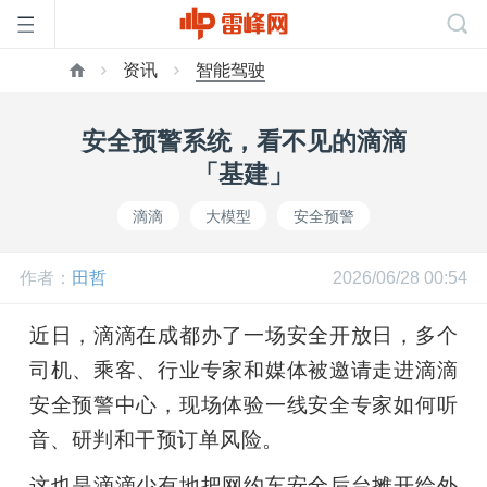
资讯
智能驾驶
首
安全预警系统，看不见的滴滴
页
「基建」
滴滴
大模型
安全预警
雷
作者：
田哲
2026/06/28 00:54
峰
近日，滴滴在成都办了一场安全开放日，多个
网
司机、乘客、行业专家和媒体被邀请走进滴滴
安全预警中心，现场体验一线安全专家如何听
公
音、研判和干预订单风险。
这也是滴滴少有地把网约车安全后台摊开给外