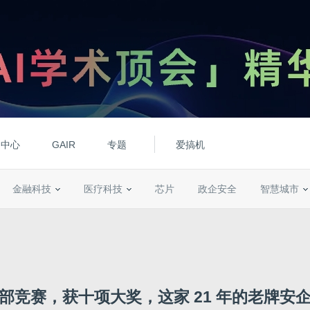
动中心
GAIR
专题
爱搞机
金融科技
医疗科技
芯片
政企安全
智慧城市
部竞赛，获十项大奖，这家 21 年的老牌安