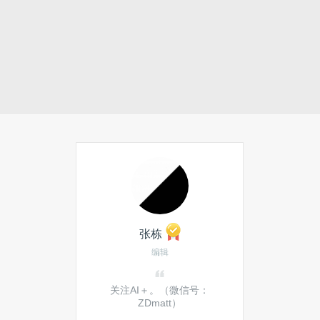
张栋
编辑
关注AI＋。（微信号：
ZDmatt）