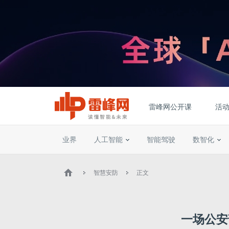
雷峰网公开课
活
业界
人工智能
智能驾驶
数智化
智慧安防
正文
一场公安