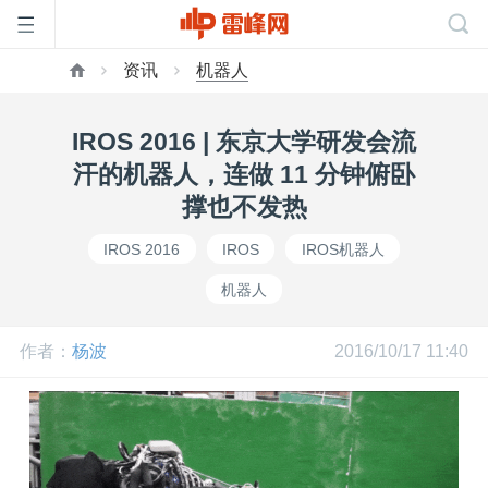
资讯
机器人
首
IROS 2016 | 东京大学研发会流
页
汗的机器人，连做 11 分钟俯卧
撑也不发热
雷
IROS 2016
IROS
IROS机器人
机器人
峰
作者：
杨波
2016/10/17 11:40
网
公