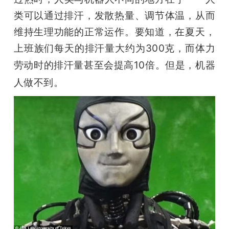
类可以通过排汗，发散热量、调节体温，从而
题
维持生理功能的正常运作。要知道，在夏天，
上班族们
每天的排汗量大约为300克，而体力
爱
劳动时的排汗量甚至会
提高10倍。但是，
机器
搞
人做不到。
机