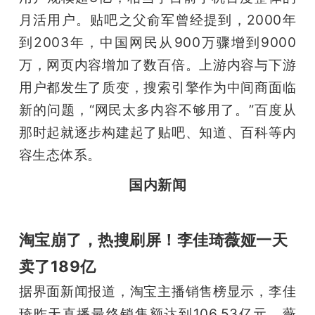
月活用户。贴吧之父俞军曾经提到，2000年
题
到2003年，中国网民从900万骤增到9000
万，网页内容增加了数百倍。上游内容与下游
爱
用户都发生了质变，搜索引擎作为中间商面临
新的问题，“网民太多内容不够用了。”百度从
搞
那时起就逐步构建起了贴吧、知道、百科等内
机
容生态体系。
国内新闻
淘宝崩了，热搜刷屏！李佳琦薇娅一天
卖了189亿
据界面新闻报道，淘宝主播销售榜显示，李佳
琦昨天直播最终销售额达到106.53亿元，薇