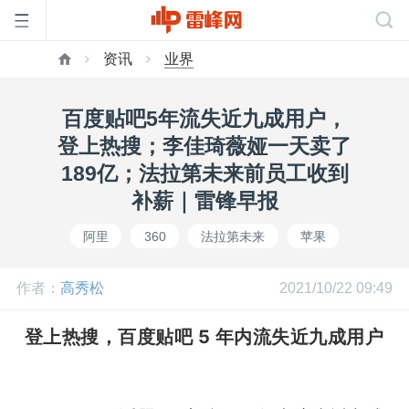
资讯
业界
首
百度贴吧5年流失近九成用户，
页
登上热搜；李佳琦薇娅一天卖了
189亿；法拉第未来前员工收到
雷
补薪｜雷锋早报
阿里
360
法拉第未来
苹果
峰
作者：
高秀松
2021/10/22 09:49
网
登上热搜，百度贴吧 5 年内流失近九成用户
公