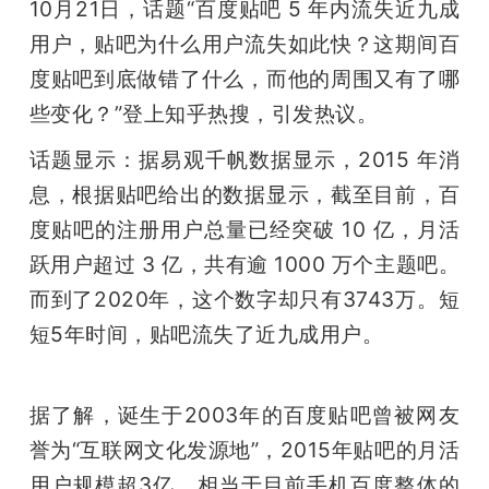
开
10月21日，话题“百度贴吧 5 年内流失近九成
用户，贴吧为什么用户流失如此快？这期间百
课
度贴吧到底做错了什么，而他的周围又有了哪
些变化？”登上知乎热搜，引发热议。
活
话题显示：据易观千帆数据显示，2015 年消
息，根据贴吧给出的数据显示，截至目前，百
动
度贴吧的注册用户总量已经突破 10 亿，月活
跃用户超过 3 亿，共有逾 1000 万个主题吧。
中
而到了2020年，这个数字却只有3743万。短
心
短5年时间，贴吧流失了近九成用户。
GAIR
据了解，诞生于2003年的百度贴吧曾被网友
誉为“互联网文化发源地”，2015年贴吧的月活
专
用户规模超3亿，相当于目前手机百度整体的