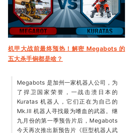
开
课
活
机甲大战前最终预热！解密 Megabots 的
动
五大杀手锏都是啥？
中
Megabots 是加州一家机器人公司，为
心
了捍卫国家荣誉，一战击溃日本的 
Kuratas 机器人，它们正在为自己的 
GAIR
Mk.III 机器人寻找最为嗜血的武器。继
九月份的第一季预告片后，Megabots 
专
今天再次推出新预告片《巨型机器人武