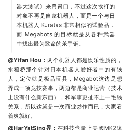
器大测试》来吊胃口，不过这次挨打的
题
对象不再是自家机器人，而是一个与日
本机器人 Kuratas 非常相似的试验品，
爱
而 Megabots 的目标就是从各种武器
中找出最为致命的杀手锏。
搞
@Yifan Hou：
两个机器人都是娱乐性质的，
机
水稻桥那个针对日本机器人爱好者中的有钱
人，定位就是极品玩具，Megabot这边是想
弄成一项竞技赛事，两边都是商业运营（技术
上没有什么新东西），和军事更扯不上一毛钱
关系，所以这就是一次商业炒作而已，大家看
着爽就好。
@HarYatSing昇：
在科技含量上美國MK2遠