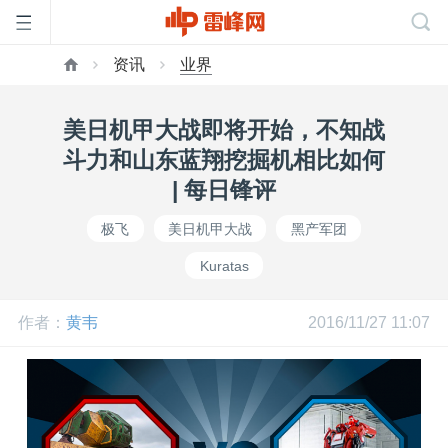
资讯
业界
首
美日机甲大战即将开始，不知战
页
斗力和山东蓝翔挖掘机相比如何
| 每日锋评
雷
极飞
美日机甲大战
黑产军团
Kuratas
峰
作者：
黄韦
2016/11/27 11:07
网
公