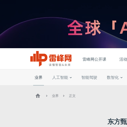
雷峰网公开课
活
业界
人工智能
智能驾驶
数智化
业界
正文
东方甄