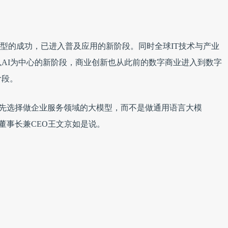
大模型的成功，已进入普及应用的新阶段。同时全球IT技术与产业
AI为中心的新阶段，商业创新也从此前的数字商业进入到数字
阶段。
首先选择做企业服务领域的大模型，而不是做通用语言大模
董事长兼CEO王文京如是说。
垂类模型也许更有价值。一位AI观察者也曾告诉雷峰网，国内
通用大模型的市场，不是把目光聚焦在行业模型，因为大模型的
出了数智化的概念，表达的是以数字化为基础，智能化产生新价
的数智商业创新，数据驱动、智能运营的企业新范式。