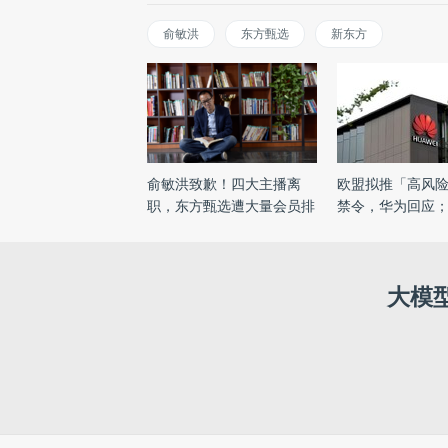
俞敏洪
东方甄选
新东方
俞敏洪致歉！四大主播离
欧盟拟推「高风
职，东方甄选遭大量会员排
禁令，华为回应
队 ...
DeepSeek ...
大模