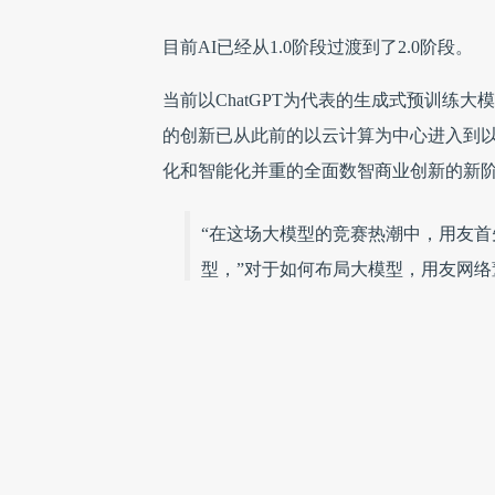
目前AI已经从1.0阶段过渡到了2.0阶段。
当前以ChatGPT为代表的生成式预训练
的创新已从此前的以云计算为中心进入到以
化和智能化并重的全面数智商业创新的新
“在这场大模型的竞赛热潮中，用友
型，”对于如何布局大模型，用友网络
正如王文京所言，其实与通用大模型相比，
能做基础大模型研究也不过几家，与其抢
价值最终要体现在行业应用层。
用友作为企业服务领域的老兵，最早就提
值的理念，以及数字和智能技术共同驱动