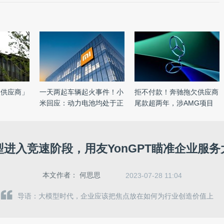
险供应商」
一天两起车辆起火事件！小
拒不付款！奔驰拖欠供应商
；
米回应：动力电池均处于正
尾款超两年，涉AMG项目
...
逾1 ...
型进入竞速阶段，用友YonGPT瞄准企业服务
本文作者：
何思思
2023-07-28 11:04
导语：大模型时代，企业应该把焦点放在如何为行业创造价值上