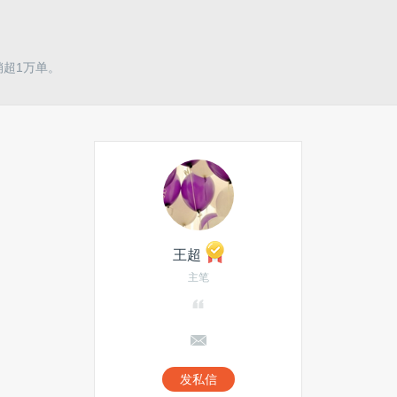
销超1万单。
王超
主笔
发私信