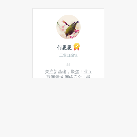
何思思
工业口编辑
关注新基建，聚焦工业互
联网领域 网络安全丨微
信：15230152798
发私信
当月热门文章