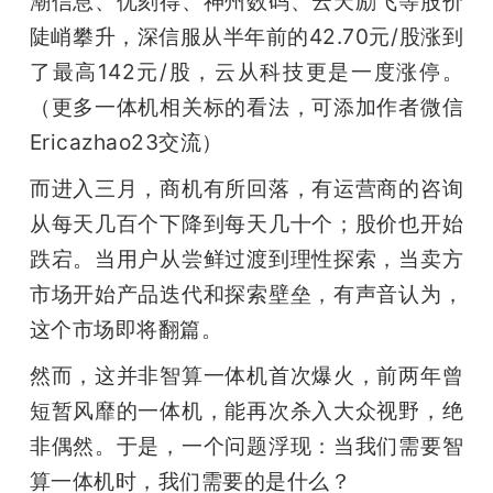
潮信息、优刻得、神州数码、云天励飞等股价
陡峭攀升，深信服从半年前的42.70元/股涨到
题
了最高142元/股，云从科技更是一度涨停。
（更多一体机相关标的看法，可添加作者微信
爱
Ericazhao23交流）
搞
而进入三月，商机有所回落，有运营商的咨询
从每天几百个下降到每天几十个；股价也开始
机
跌宕。当用户从尝鲜过渡到理性探索，当卖方
市场开始产品迭代和探索壁垒，有声音认为，
这个市场即将翻篇。
然而，这并非智算一体机首次爆火，前两年曾
短暂风靡的一体机，能再次杀入大众视野，绝
非偶然。于是，一个问题浮现：当我们需要智
算一体机时，我们需要的是什么？