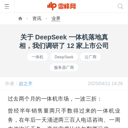
资讯
业界
首
关于 DeepSeek 一体机落地真
页
相，我们调研了 12 家上市公司
一体机
DeepSeek
云厂商
雷
服务器厂商
峰
作者：
赵之齐
2025/04/11 14:26
网
过去两个月的一体机市场，一波三折：
曾经半年销售量两只手数得过来的一体机业
公
务，在年后一天涌进两三百人电话咨询、一周