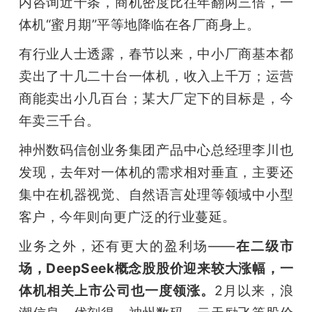
内咨询近千条，商机密度比往年翻两三倍，一
开
体机“蜜月期”平等地降临在各厂商身上。
课
有行业人士透露，春节以来，中小厂商基本都
卖出了十几二十台一体机，收入上千万；运营
活
商能卖出小几百台；某大厂定下的目标是，今
年卖三千台。
动
神州数码信创业务集团产品中心总经理李川也
中
发现，去年对一体机的需求相对垂直，主要还
集中在机器视觉、自然语言处理等领域中小型
心
客户，今年则向更广泛的行业蔓延。
业务之外，还有更大的盈利场——
在二级市
GAIR
场，DeepSeek概念股股价迎来较大涨幅，一
体机相关上市公司也一度领涨。
2月以来，浪
专