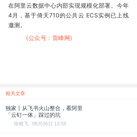
在阿里云数据中心内部实现规模化部署。今年
题
4月，基于倚天710的公共云 ECS实例已上线
邀测。
爱
雷峰网
(公众号：雷峰网)
搞
机
相关文章
独家丨从飞书火山整合，看阿里
「云钉一体」踩过的坑
徐晓飞
08月06日 13:58