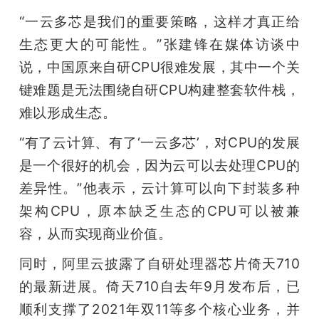
开
“一云多芯是我们的重要策略，这样才真正给
生态更大的可能性。”张建锋在媒体访谈中
课
说，中国原来自研CPU很难发展，其中一个关
活
键难题是无法围绕自研CPU构建整套软件栈，
难以形成生态。
动
“有了云计算、有了‘一云多芯’，对CPU的发展
是一个很好的机会，因为云可以去处理CPU的
中
差异性。”他表示，云计算可以向下封装多种
架构CPU，原本缺乏生态的CPU可以被兼
心
容，从而实现商业价值。
GAIR
同时，阿里云披露了自研处理器芯片倚天710
的最新进展。倚天710自去年9月发布后，已
专
顺利支撑了2021年双11等多个核心业务，并