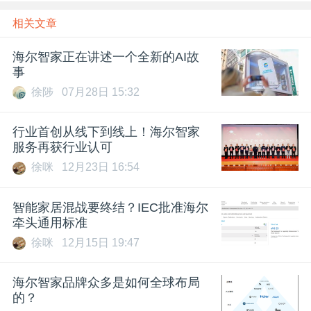
相关文章
海尔智家正在讲述一个全新的AI故
事
徐陟
07月28日 15:32
行业首创从线下到线上！海尔智家
服务再获行业认可
徐咪
12月23日 16:54
智能家居混战要终结？IEC批准海尔
牵头通用标准
徐咪
12月15日 19:47
海尔智家品牌众多是如何全球布局
的？