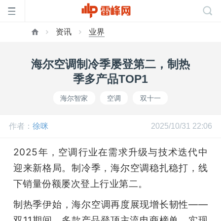
资讯
业界
首
海尔空调制冷季屡登第二，制热
页
季多产品TOP1
海尔智家
空调
双十一
雷
作者：
徐咪
2025/10/31 22:06
峰
2025年，空调行业在需求升级与技术迭代中
网
迎来新格局。制冷季，海尔空调稳扎稳打，线
下销量份额屡次登上行业第二。
公
制热季伊始，海尔空调再度展现增长韧性——
双11期间，多款产品登顶主流电商榜单，实现