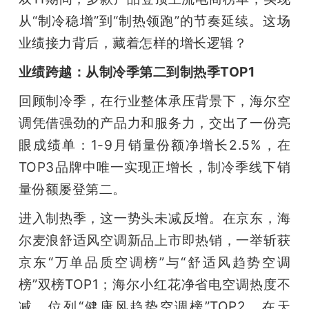
开
从“制冷稳增”到“制热领跑”的节奏延续。这场
业绩接力背后，藏着怎样的增长逻辑？
课
业绩跨越：从制冷季第二到制热季TOP1
活
回顾制冷季，在行业整体承压背景下，海尔空
调凭借强劲的产品力和服务力，交出了一份亮
动
眼成绩单：1-9月销量份额净增长2.5%，在
TOP3品牌中唯一实现正增长，制冷季线下销
中
量份额屡登第二。
心
进入制热季，这一势头未减反增。在京东，海
尔麦浪舒适风空调新品上市即热销，一举斩获
GAIR
京东“万单品质空调榜”与“舒适风趋势空调
榜”双榜TOP1；海尔小红花净省电空调热度不
专
减，位列“健康风趋势空调榜”TOP2。在天