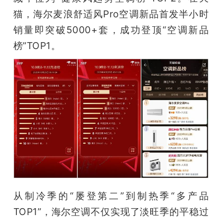
猫，海尔麦浪舒适风Pro空调新品首发半小时
题
销量即突破5000+套，成功登顶“空调新品
榜”TOP1。
爱
搞
机
从制冷季的“屡登第二”到制热季“多产品
TOP1”，海尔空调不仅实现了淡旺季的平稳过