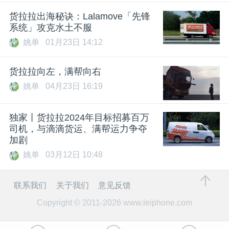
货拉拉出海秘诀：Lalamove「先锋
系统」攻克水土不服
姚单
01月23日 14:12
货拉拉向左，满帮向右
姚单
04月23日 16:19
独家丨货拉拉2024年目标招募百万
司机，与滴滴货运、满帮运力争夺
加剧
姚单
03月12日 10:48
联系我们
关于我们
意见反馈
Copyright © 2011-2026
www.leiphone.com