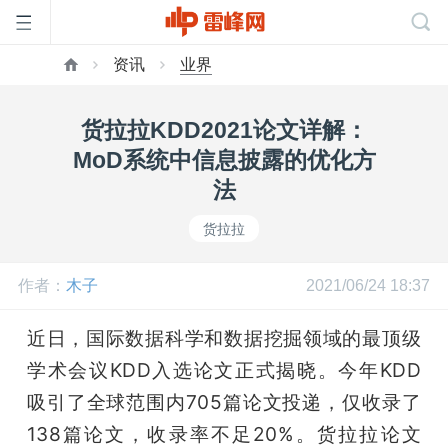
资讯
业界
首
货拉拉KDD2021论文详解：
页
MoD系统中信息披露的优化方
法
雷
货拉拉
峰
作者：
木子
2021/06/24 18:37
网
近日，国际数据科学和数据挖掘领域的最顶级
学术会议KDD入选论文正式揭晓。今年KDD
公
吸引了全球范围内705篇论文投递，仅收录了
138篇论文，收录率不足20%。货拉拉论文