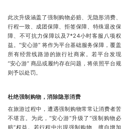
开
此次升级涵盖了强制购物必赔、无隐形消费、
课
行程一致、成团保障、拒签保障、特殊退改保
障、不可抗力保障以及7*24小时客服八项权
活
益。“安心游” 将作为平台基础服务保障，覆盖
动
所有经营线路游的旅行社商家。若平台发现 
“安心游” 商品或履约存在问题，将依照平台规
中
则予以处罚。
心
杜绝强制购物，消除隐形消费
GAIR
在旅游过程中，遭遇强制购物常常让消费者苦
不堪言。为此，“安心游”升级了“强制购物必
专
赔”权益。若行程中出现强制购物、擅自增加