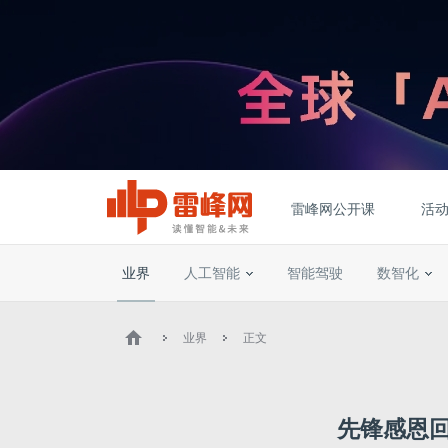
雷峰网公开课
活
业界
人工智能
智能驾驶
数智化
业界
正文
先锋感恩回