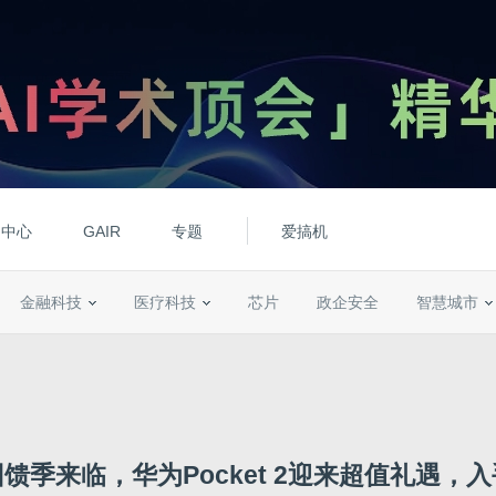
动中心
GAIR
专题
爱搞机
金融科技
医疗科技
芯片
政企安全
智慧城市
馈季来临，华为Pocket 2迎来超值礼遇，