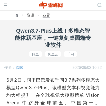
资讯
业界
首
Qwen3.7-Plus上线！多模态智
页
能体新基座，一键复刻桌面端专
业软件
雷
阿里
阿里云
千问
峰
作者：
徐咪
2026/06/02 10:22
网
6月2日，阿里巴巴发布千问3.7系列多模态大
模型Qwen3.7-Plus。该模型文本和视觉能力
公
均大幅提升，在全球视觉大模型榜单 Vision 
Arena 中跻身全球前五、中国第一。