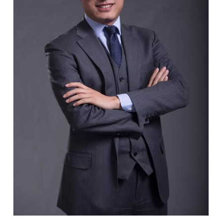
开
课
活
动
中
心
GAIR
专