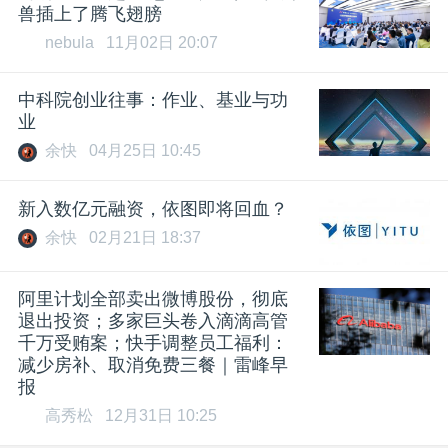
兽插上了腾飞翅膀
nebula
11月02日 20:07
中科院创业往事：作业、基业与功
业
余快
04月25日 10:45
新入数亿元融资，依图即将回血？
余快
02月21日 18:37
阿里计划全部卖出微博股份，彻底
退出投资；多家巨头卷入滴滴高管
千万受贿案；快手调整员工福利：
减少房补、取消免费三餐｜雷峰早
报
高秀松
12月31日 10:25