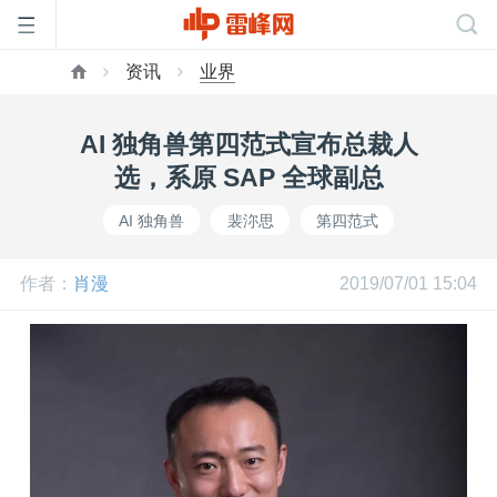
资讯
业界
首
AI 独角兽第四范式宣布总裁人
页
选，系原 SAP 全球副总
AI 独角兽
裴沵思
第四范式
雷
作者：
肖漫
2019/07/01 15:04
峰
网
公