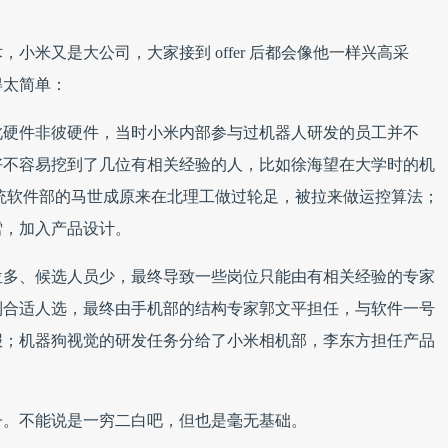
小米又是大公司，大家接到 offer 后都会像他一样兴高采
得太简单：
此硬件非彼硬件，当时小米内部参与过机器人研发的员工并不
好不容易挖到了几位有相关经验的人，比如徐海望在大学时的机
；系统软件部的马世成原来在北理工做过轮足，被拉来做运控算法；
雪，加入产品设计。
位多、候选人员少，最终导致一些岗位只能由有相关经验的专家
到合适人选，最终由手机部的结构专家郭文平担任，与软件一号
报；机器狗视觉的研发任务分给了小米相机部，李东方担任产品
子。不能说是一穷二白吧，但也是毫无基础。