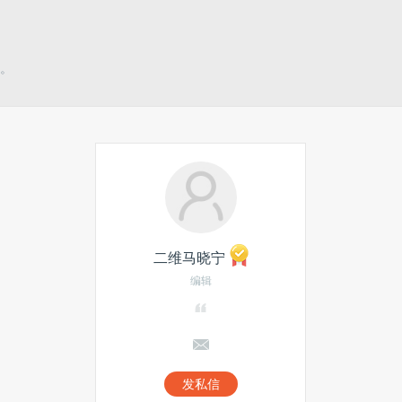
。
二维马晓宁
编辑
发私信