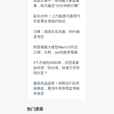
美团王莆中：将AI融入家庭健
康，助力建设“15分钟医疗圈”
延长20年！上汽集团与通用汽
车签署合资续约协议
汪峰：我现在买衣服，80%都
是淘宝
阿里视频大模型Wan3.0开启
公测：文档、ppt也能变视频
2个月做到3000单，内贸卖家
如何借「轻出海」快速打开跨
境生意？
频发高温故障！特斯拉FSD升
级事故，看清中美智驾监管根
本差异
热门搜索