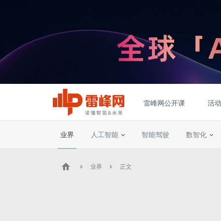
雷峰网公开课
活
业界
人工智能
智能驾驶
数智化
业界
正文