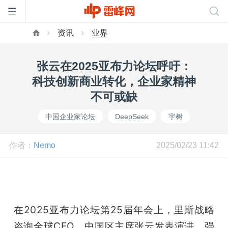
资讯
业界
首
张云在2025亚布力论坛呼吁：
页
科技创新商业转化，企业家精神
不可或缺
雷
中国企业家论坛
DeepSeek
宇树
峰
作者：
Nemo
2025/02/23 11:42
网
公
在2025亚布力论坛第25届年会上，里斯战略
咨询全球CEO、中国区主席张云发表演讲，强