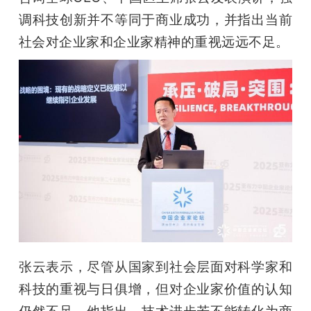
开
调科技创新并不等同于商业成功，并指出当前
社会对企业家和企业家精神的重视远远不足。
课
活
动
中
心
GAIR
张云表示，尽管从国家到社会层面对科学家和
科技的重视与日俱增，但对企业家价值的认知
专
仍然不足。他指出，技术进步若不能转化为商