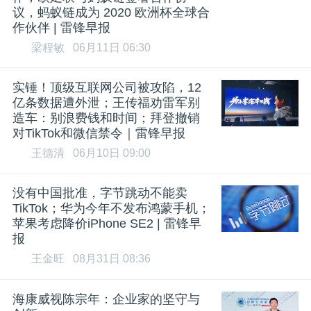
议，蚂蚁链成为 2020 欧洲杯全球合
作伙伴 | 雷锋早报
梁程敏
06月11日 06:30
实锤！顶级互联网公司被攻陷，12
亿条数据遭外泄；王传福劝雷军别
造车：别浪费钱和时间；拜登撤销
对TikTok和微信禁令｜雷锋早报
王德清
06月10日 09:00
没有中国批准，字节跳动不能卖
TikTok；华为今年不发布鸿蒙手机；
苹果考虑降价iPhone SE2 | 雷锋早
报
王金旺
08月31日 08:36
海康威视陈宗年：企业家的坚守与