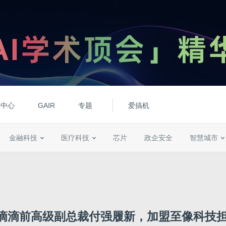
动中心
GAIR
专题
爱搞机
金融科技
医疗科技
芯片
政企安全
智慧城市
滴滴前高级副总裁付强履新，加盟至像科技担