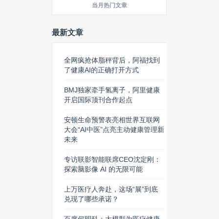
当月热门文章
最新文章
全网疯抢体脂秤背后，阿福找到
了健康AI的正确打开方式
BMJ独家牵手氢离子，阿里健康
开启国际顶刊合作起点
安顿生命预警表亮相世界互联网
大会“AI中医”点亮主动健康管理新
未来
专访联影智能联席CEO沈定刚：
探索脑影像 AI 的无限可能
上万医疗人奔赴，这场“展”到底
兑现了哪些承诺？