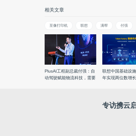
相关文章
至像打印机
联想
满帮
付强
PlusAI工程副总裁付强：自
联想中国基础设
动驾驶赋能物流科技，需要
年实现两位数增长
...
...
专访携云