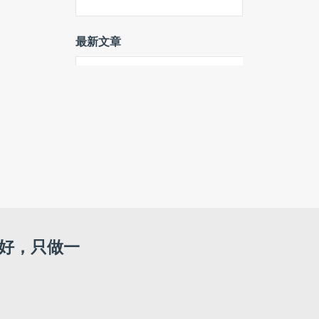
最新文章
百花奖短剧荣誉单元在京举办，
15部作品获颁五项荣
美团王莆中：将AI融入家庭健
康，助力建设“15分钟医疗圈”
延长20年！上汽集团与通用汽车
签署合资续约协议
汪峰：我现在买衣服，80%都是
淘宝
好，只做一
阿里视频大模型Wan3.0开启公
测：文档、ppt也能变视频
2个月做到3000单，内贸卖家如
何借「轻出海」快速打开跨境生