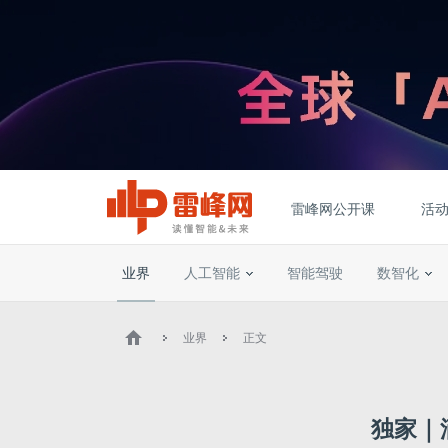
雷峰网公开课
活
业界
人工智能
智能驾驶
数智化
业界
正文
独家｜