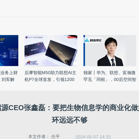
施业务上财
后摩智能M50助力联想AI主
独家丨华为、联想、富瀚微
 刘军解
机P7全球首发，引领1200
罕见「同框」，00后空间智
亿级 ...
...
启源CEO张鑫磊：要把生物信息学的商业化做
环远远不够
本文作者：
任平
2024-05-07 14:33