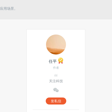
意？
应用场景。
热门搜索
Windows Phone
投资
YouTube
HTML5
数字化
医疗
电池
任平
创享会
小程序
作者
云存储
手机游戏
关注科技
发私信