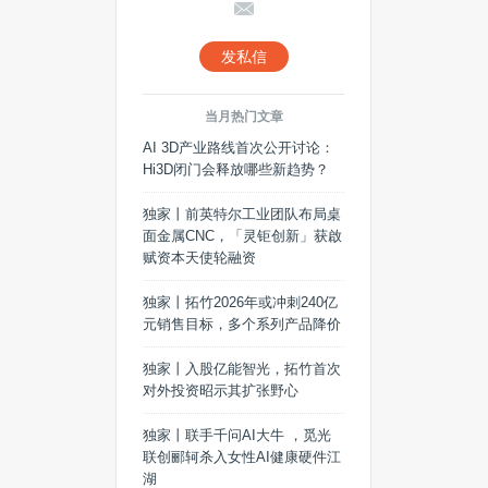
发私信
当月热门文章
AI 3D产业路线首次公开讨论：
Hi3D闭门会释放哪些新趋势？
独家丨前英特尔工业团队布局桌
面金属CNC，「灵钜创新」获啟
赋资本天使轮融资
独家丨拓竹2026年或冲刺240亿
元销售目标，多个系列产品降价
独家丨入股亿能智光，拓竹首次
对外投资昭示其扩张野心
独家丨联手千问AI大牛 ，觅光
联创郦轲杀入女性AI健康硬件江
湖