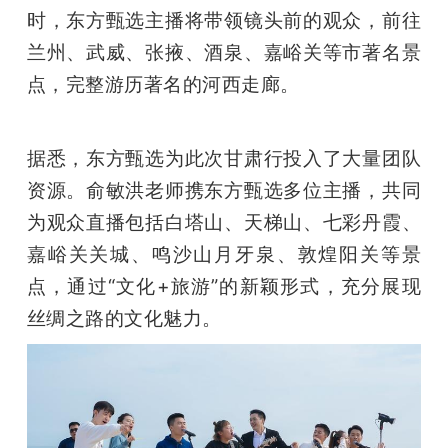
开
时，东方甄选主播将带领镜头前的观众，前往
兰州、武威、张掖、酒泉、嘉峪关等市著名景
课
点，完整游历著名的河西走廊。
活
据悉，东方甄选为此次甘肃行投入了大量团队
动
资源。俞敏洪老师携东方甄选多位主播，共同
为观众直播包括白塔山、天梯山、七彩丹霞、
中
嘉峪关关城、鸣沙山月牙泉、敦煌阳关等景
点，通过“文化+旅游”的新颖形式，充分展现
心
丝绸之路的文化魅力。
GAIR
专