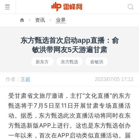
资讯
业界
首
东方甄选首次启动app直播：俞
页
敏洪带网友5天游遍甘肃
新东方
东方甄选
俞敏洪
雷
作者：
王超
2023/07/05 17:12
峰
受甘肃省文旅厅邀请，主打“文化直播”的东方
网
甄选将于7月5日至11日开展甘肃专场直播活
动。据悉，东方甄选此次直播活动将同时在东
公
方甄选新版APP上进行。这也是东方甄选创办
一年以来，首次在APP启动类似直播活动。届