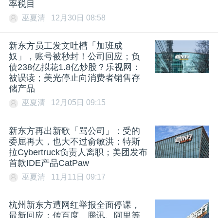
率税目
巫夏清
12月30日 08:58
新东方员工发文吐槽「加班成
奴」，账号被秒封！公司回应；负
债238亿拟花1.8亿炒股？乐视网：
被误读；美光停止向消费者销售存
储产品
巫夏清
12月05日 09:15
新东方再出新歌「骂公司」：受的
委屈再大，也大不过俞敏洪；特斯
拉Cybertruck负责人离职；美团发布
首款IDE产品CatPaw
巫夏清
11月11日 09:17
杭州新东方遭网红举报全面停课，
最新回应；传百度、腾讯、阿里等