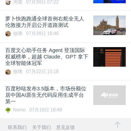
周蕾
07月30日 07:22
萝卜快跑跑通全球首例右舵全无人
伦敦接力开启公开道路测试
徐咪
07月28日 16:46
百度文心助手任务 Agent 登顶国际
权威榜单，超越 Claude、GPT 拿下
全球智能体冠军
徐咪
07月22日 15:18
百度秒哒发布3.5版本，市场份额位
居中国AI原生无代码应用生成平台
第一
Nemo
07月18日 18:48
联系我们
关于我们
意见反馈