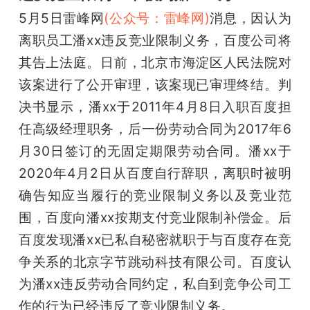
开
5月5日雷峰网
(公众号：雷峰网)
消息，因认为
离职员工潘xx违反竞业限制义务，百度公司将
课
其告上法庭。日前，北京市海淀区人民法院对
该案进行了公开审理，该案现已审理终结。判
活
决书显示，潘xx于2011年4月8日入职百度担
动
任高级经理职务，后一份劳动合同为2017年6
月30日签订的无固定期限劳动合同。潘xx于
中
2020年4月2日从百度自行辞职，离职时被明
确告知应当履行的竞业限制义务以及竞业范
心
围，百度向潘xx按期支付竞业限制补偿金。后
百度发现潘xx已私自秘密就职于与百度存在竞
GAIR
争关系的北京字节跳动科技有限公司。百度认
为潘xx违反劳动合同约定，私自到竞争公司工
专
作的行为已经违反了竞业限制义务。