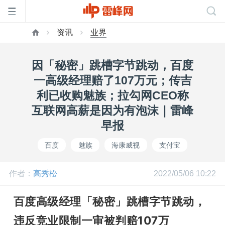
资讯
业界
首
因「秘密」跳槽字节跳动，百度
页
一高级经理赔了107万元；传吉
利已收购魅族；拉勾网CEO称
雷
互联网高薪是因为有泡沫｜雷峰
早报
峰
百度
魅族
海康威视
支付宝
网
作者：
高秀松
2022/05/06 10:22
公
百度高级经理「秘密」跳槽字节跳动，
违反竞业限制一审被判赔107万