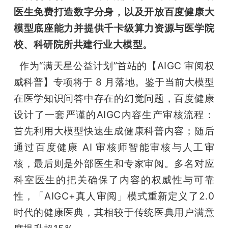
开
医生免费打造数字分身，以及开放百度健康大
模型底座能力并提供千卡级算力资源与医学院
课
校、科研院所共建行业大模型。
活
  作为“满天星公益计划”首站的【AIGC 审阅权
威科普】专项将于 8 月落地。鉴于当前大模型
动
在医学知识问答中存在的幻觉问题，百度健康
设计了一套严谨的AIGC内容生产审核流程：
中
首先利用大模型快速生成健康科普内容；随后
通过百度健康 AI 审核师智能审核与人工审
心
核，最后则是外部医生和专家审阅。多名对应
科室医生的把关确保了内容的权威性与可靠
GAIR
性，「AIGC+真人审阅」模式重新定义了2.0
时代的健康医典，其相较于传统医典用户满意
专