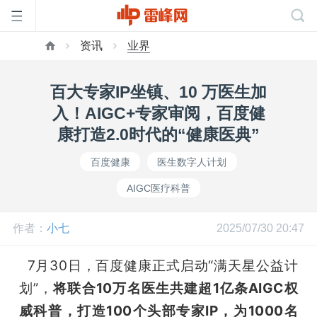
资讯
业界
首
百大专家IP坐镇、10 万医生加
页
入！AIGC+专家审阅，百度健
康打造2.0时代的“健康医典”
雷
百度健康
医生数字人计划
AIGC医疗科普
峰
作者：
小七
2025/07/30 20:47
网
  7月30日，百度健康正式启动“满天星公益计
公
划”，
将联合10万名医生共建超1亿条AIGC权
威科普，打造100个头部专家IP，为1000名