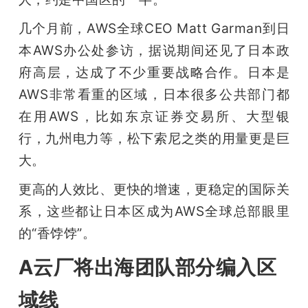
题
几个月前，AWS全球CEO Matt Garman到日
本AWS办公处参访，据说期间还见了日本政
爱
府高层，达成了不少重要战略合作。日本是
AWS非常看重的区域，日本很多公共部门都
搞
在用AWS，比如东京证券交易所、大型银
行，九州电力等，松下索尼之类的用量更是巨
机
大。
更高的人效比、更快的增速，更稳定的国际关
系，这些都让日本区成为AWS全球总部眼里
的“香饽饽”。
A云厂将出海团队部分编入区
域线