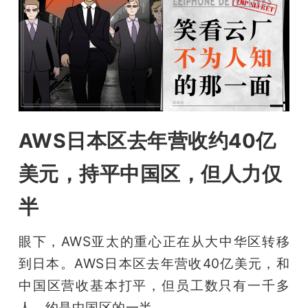
开
课
活
动
AWS日本区去年营收约40亿
中
美元，持平中国区，但人力仅
半
心
眼下，AWS亚太的重心正在从大中华区转移
GAIR
到日本。AWS日本区去年营收40亿美元，和
中国区营收基本打平，但员工数只有一千多
专
人，约是中国区的一半。