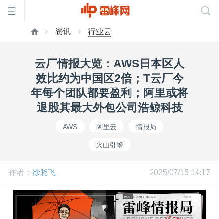
资讯
行业云
首
云厂情报大览：AWS日本区人
页
效比约为中国区2倍；T云厂今
年每个团队都要盈利；阿里或将
雷
退股其最大外包公司浩鲸科技
AWS
阿里云
情报局
峰
火山引擎
网
作者：
徐晓飞
2025/07/15 14:17
公