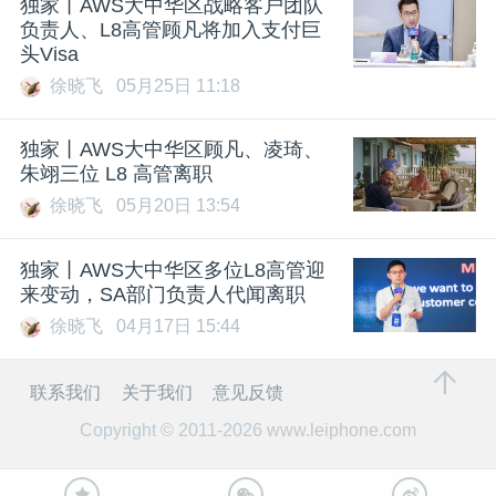
独家丨AWS大中华区战略客户团队
负责人、L8高管顾凡将加入支付巨
头Visa
徐晓飞
05月25日 11:18
独家丨AWS大中华区顾凡、凌琦、
朱翊三位 L8 高管离职
徐晓飞
05月20日 13:54
独家丨AWS大中华区多位L8高管迎
来变动，SA部门负责人代闻离职
徐晓飞
04月17日 15:44
联系我们
关于我们
意见反馈
Copyright © 2011-2026
www.leiphone.com