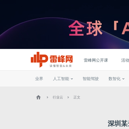
雷峰网公开课
活
业界
人工智能
智能驾驶
数智化
行业云
正文
深圳某