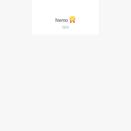
Nemo
编辑
发私信
当月热门文章
布局AI 服务，新瑞鹏集团：正
参与支付宝 AI 生态适配内测
全国首个体育古籍专题数据库上
线，识典古籍联合北京体育大学
共建
肯德基、蜜雪冰城、瑞幸、高德
打车、滴滴等首批接入支付宝AI
开放平台