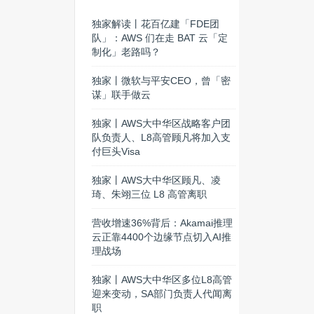
独家解读丨花百亿建「FDE团
队」：AWS 们在走 BAT 云「定
制化」老路吗？
独家丨微软与平安CEO，曾「密
谋」联手做云
独家丨AWS大中华区战略客户团
队负责人、L8高管顾凡将加入支
付巨头Visa
独家丨AWS大中华区顾凡、凌
琦、朱翊三位 L8 高管离职
营收增速36%背后：Akamai推理
云正靠4400个边缘节点切入AI推
理战场
独家丨AWS大中华区多位L8高管
迎来变动，SA部门负责人代闻离
职