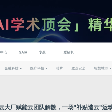
动中心
GAIR
专题
爱搞机
金融科技
医疗科技
芯片
政企安全
智慧城市
云大厂赋能云团队解散，一场"补贴造云"运