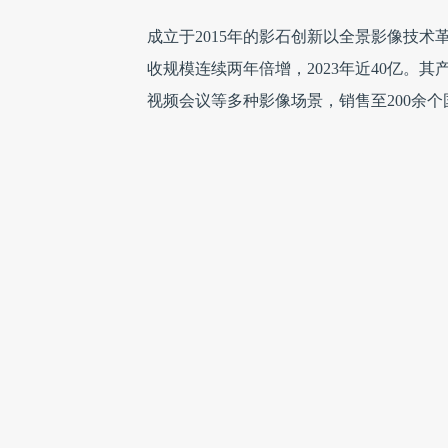
成立于2015年的影石创新以全景影像技术
收规模连续两年倍增，2023年近40亿。
视频会议等多种影像场景，销售至200余
值得关注的是，公司凭借自研技术的突破构建
智能影像市场展现出强劲竞争力。
创始人刘靖康提出的“世界一流的智能影像
的全球化运营体系，影石创新或成科创板
0
人收藏