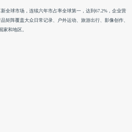
革新全球市场，连续六年市占率全球第一，达到67.2%，企业营
其产品矩阵覆盖大众日常记录、户外运动、旅游出行、影像创作、
个国家和地区。
起竞争壁垒，24年上半年营收超过欧美厂商GoPro，在全球
公司”愿景正在兑现。机构分析指出，依托技术迭代能力与成熟
硬件科技板块最具成长性标的之一。
分享：