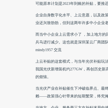
可能原本计划是2023年到账的补贴，要推迟
企业自身数字化水平、上云意愿，以及政
业还兴致勃勃，但到这两年许多中小企业
而当中小企业上云需求小了 ，加上地方的
兵马进行减少。这也就是深圳某云厂商团
mindy1957 交流
上云补贴的这套模式，与当年光伏补贴玩法
我国光伏新增装机约277GW，再创历史
的烦恼。
当光伏产业在补贴催生下冲破临界点、最
赖——政策强心针带来的短期繁荣，终究
当地方、企业、服务商三方在补贴迷局中