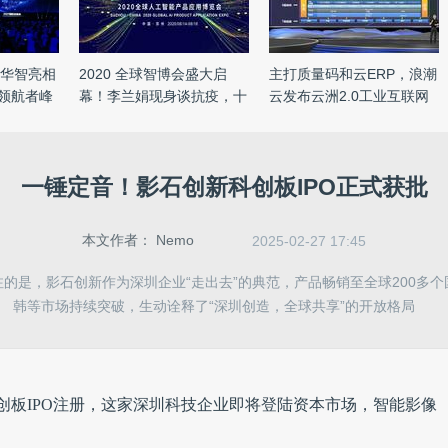
光华智亮相
2020 全球智博会盛大启
主打质量码和云ERP，浪潮
E 领航者峰
幕！李兰娟现身谈抗疫，十
云发布云洲2.0工业互联网
余位 ...
平 ...
一锤定音！影石创新科创板IPO正式获批
本文作者：
Nemo
2025-02-27 17:45
的是，影石创新作为深圳企业“走出去”的典范，产品畅销至全球200多
韩等市场持续突破，生动诠释了“深圳创造，全球共享”的开放格局
科创板IPO注册，这家深圳科技企业即将登陆资本市场，智能影像