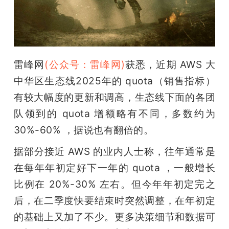
开
课
活
雷峰网
(公众号：雷峰网)
获悉，近期 AWS 大
中华区生态线2025年的 quota（销售指标）
动
有较大幅度的更新和调高，生态线下面的各团
队领到的 quota 增额略有不同，多数约为 
中
30%-60% ，据说也有翻倍的。
据部分接近 AWS 的业内人士称，往年通常是
心
在每年年初定好下一年的 quota ，一般增长
比例在 20%-30% 左右。但今年年初定完之
GAIR
后，在二季度快要结束时突然调整，在年初定
的基础上又加了不少。更多决策细节和数据可
专