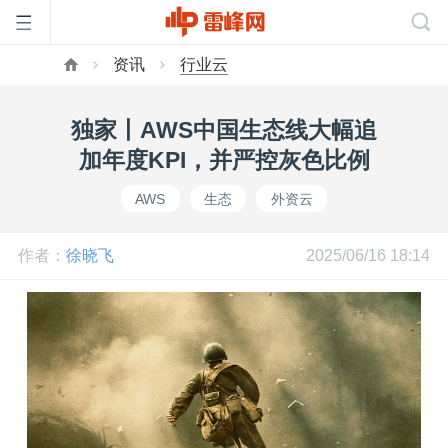
资讯
行业云
首
独家丨AWS中国生态线大幅追
页
加年度KPI，并严控灰色比例
AWS
生态
外资云
雷
作者：
徐晓飞
2025/06/16 18:14
峰
网
公