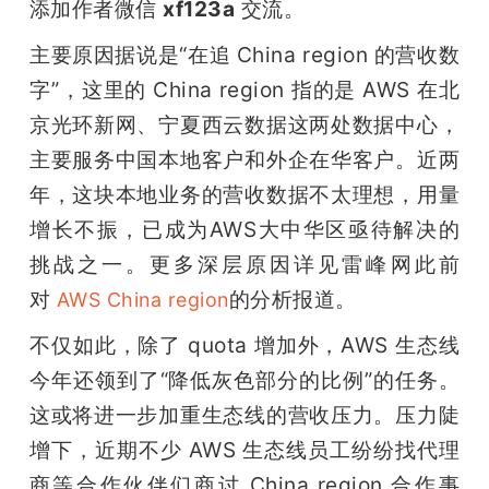
添加作者微信 
xf123a
 交流。
题
主要原因据说是“在追 China region 的营收数
字”，这里的 China region 指的是 AWS 在北
爱
京光环新网、宁夏西云数据这两处数据中心，
主要服务中国本地客户和外企在华客户。近两
搞
年，这块本地业务的营收数据不太理想，用量
增长不振，已成为AWS大中华区亟待解决的
机
挑战之一。更多深层原因详见雷峰网此前
对 
的分析报道。
AWS China region
不仅如此，除了 quota 增加外，AWS 生态线
今年还领到了“降低灰色部分的比例”的任务。
这或将进一步加重生态线的营收压力。压力陡
增下，近期不少 AWS 生态线员工纷纷找代理
商等合作伙伴们商讨 China region 合作事