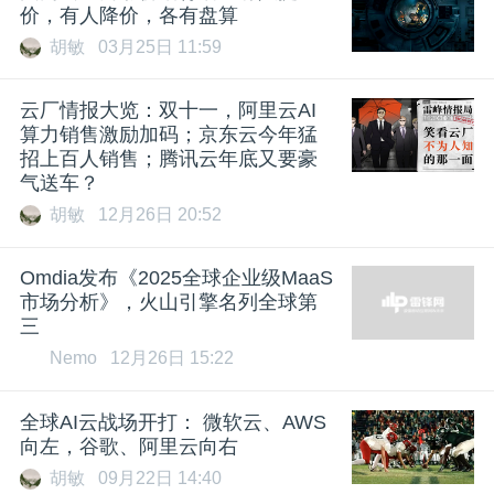
价，有人降价，各有盘算
题
胡敏
03月25日 11:59
爱
云厂情报大览：双十一，阿里云AI
算力销售激励加码；京东云今年猛
招上百人销售；腾讯云年底又要豪
搞
气送车？
胡敏
12月26日 20:52
机
Omdia发布《2025全球企业级MaaS
市场分析》，火山引擎名列全球第
三
Nemo
12月26日 15:22
全球AI云战场开打： 微软云、AWS
向左，谷歌、阿里云向右
胡敏
09月22日 14:40