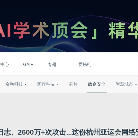
动中心
GAIR
专题
爱搞机
金融科技
医疗科技
芯片
政企安全
智慧城市
日志、2600万+次攻击...这份杭州亚运会网