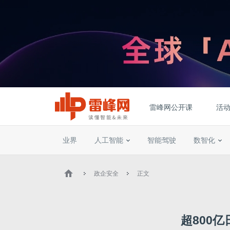
雷峰网公开课
活
业界
人工智能
智能驾驶
数智化
政企安全
正文
超800亿