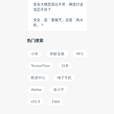
安全大模型层出不穷，网安行业
也忍不住了
安全，是「紧箍咒」还是「风火
轮」？
热门搜索
小米
蚂蚁金服
NFC
TensorFlow
日本
数据中心
锤子手机
Adobe
徐小平
iOS 8
Fitbit