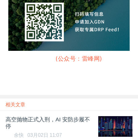
 （雷峰网
(公众号：雷峰网)
）
相关文章
高空抛物正式入刑，AI 安防步履不
停
余快
03月02日 11:07