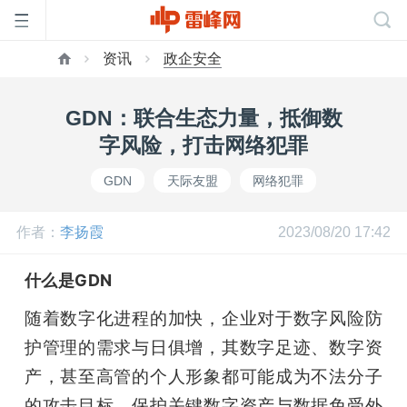
资讯
政企安全
首
GDN：联合生态力量，抵御数
页
字风险，打击网络犯罪
GDN
天际友盟
网络犯罪
雷
作者：
李扬霞
2023/08/20 17:42
峰
什么是GDN
网
随着数字化进程的加快，企业对于数字风险防
护管理的需求与日俱增，其数字足迹、数字资
公
产，甚至高管的个人形象都可能成为不法分子
的攻击目标。保护关键数字资产与数据免受外