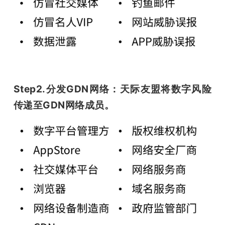
题
爱
搞
Step2.分发GDN网络：天际友盟将数字风险
传递至GDN网络成员。
机