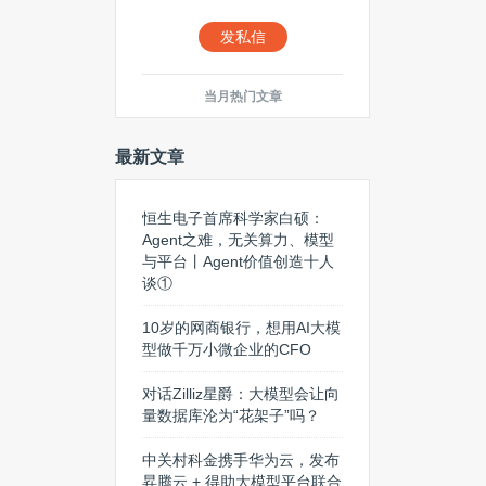
发私信
当月热门文章
最新文章
恒生电子首席科学家白硕：
Agent之难，无关算力、模型
与平台丨Agent价值创造十人
谈①
10岁的网商银行，想用AI大模
型做千万小微企业的CFO
对话Zilliz星爵：大模型会让向
量数据库沦为“花架子”吗？
中关村科金携手华为云，发布
昇腾云 + 得助大模型平台联合