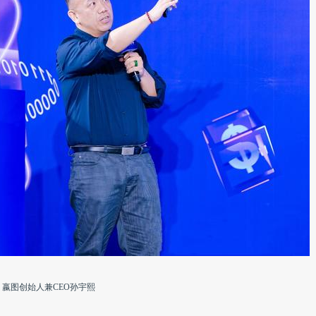
嬴图创始人兼CEO孙宇熙