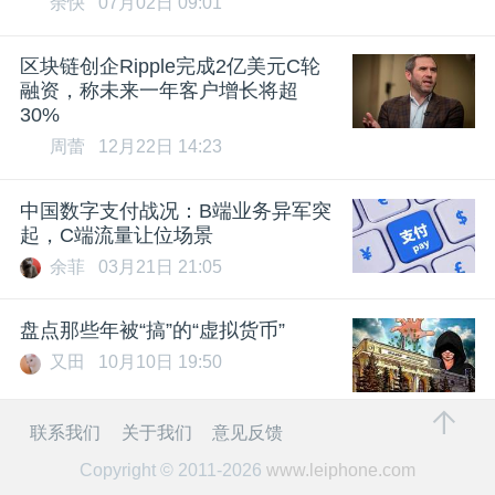
余快
07月02日 09:01
区块链创企Ripple完成2亿美元C轮
融资，称未来一年客户增长将超
30%
周蕾
12月22日 14:23
中国数字支付战况：B端业务异军突
起，C端流量让位场景
余菲
03月21日 21:05
盘点那些年被“搞”的“虚拟货币”
又田
10月10日 19:50
联系我们
关于我们
意见反馈
Copyright © 2011-2026
www.leiphone.com