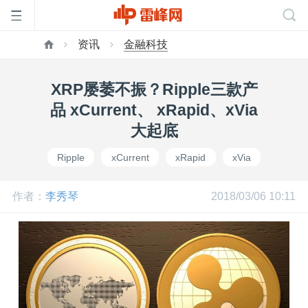
资讯
金融科技
首
XRP屡萎不振？Ripple三款产
页
品 xCurrent、 xRapid、xVia
大起底
雷
Ripple
xCurrent
xRapid
xVia
峰
作者：
李秀琴
2018/03/06 10:11
网
公