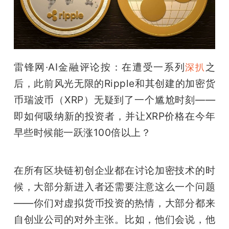
开
课
活
雷锋网·AI金融评论按：在遭受一系列
之
深扒
后，此前风光无限的Ripple和其创建的加密货
动
币瑞波币（XRP）无疑到了一个尴尬时刻——
即如何吸纳新的投资者，并让XRP价格在今年
中
早些时候能一跃涨100倍以上？
心
在所有区块链初创企业都在讨论加密技术的时
GAIR
候，大部分新进入者还需要注意这么一个问题
——你们对虚拟货币投资的热情，大部分都来
专
自创业公司的对外主张。比如，他们会说，他