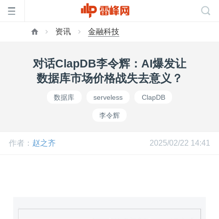
资讯
金融科技
首
对话ClapDB李令辉：AI爆发让
页
数据库市场价格战失去意义？
数据库
serveless
ClapDB
雷
李令辉
峰
作者：
赵之齐
2025/02/22 14:41
网
公