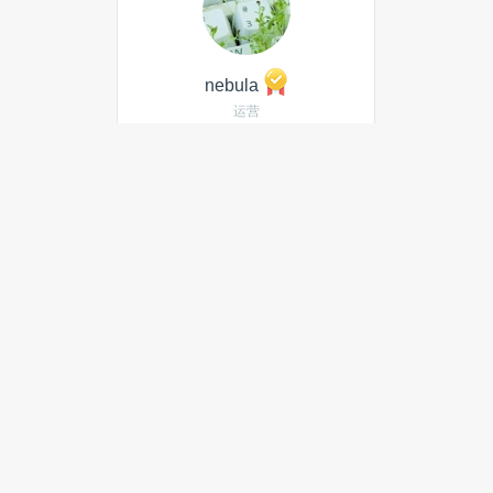
nebula
运营
发私信
当月热门文章
Acemate携手2026中国网球公开
赛，AI网球训练机器人走进职业
赛事场景
最新文章
频发高温故障！特斯拉FSD升级
事故，看清中美智驾监管根本差