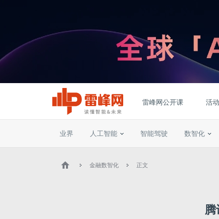
雷峰网公开课
活
业界
人工智能
智能驾驶
数智化
金融数智化
正文
腾