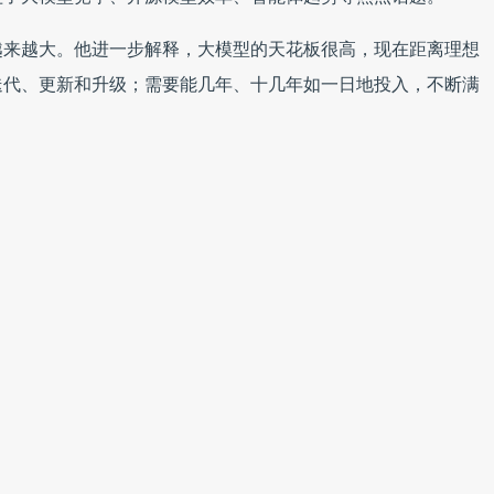
越来越大。他进一步解释，大模型的天花板很高，现在距离理想
迭代、更新和升级；需要能几年、十几年如一日地投入，不断满
是多维的
”的说法，李彦宏给出了不同观点。“每次新模型发布，都要和
差不多了，甚至某些单项上得分已经超过它了，但这并不表明和最先
布之后去打榜，会去猜测试题目、答题技巧，从榜单上看 ，或
用中，实力还是有明显差距的。”
。行业往往更关注理解、生成、逻辑、记忆等能力的差距，但却
虽能达到同样效果，但成本高、推理速度慢，还是不如先进模