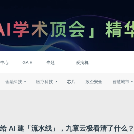
动中心
GAIR
专题
爱搞机
金融科技
医疗科技
芯片
政企安全
智慧城市
给 AI 建「流水线」，九章云极看清了什么