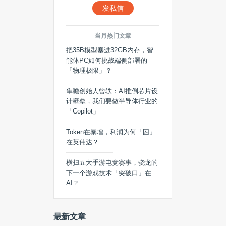
发私信
当月热门文章
把35B模型塞进32GB内存，智
能体PC如何挑战端侧部署的
「物理极限」？
隼瞻创始人曾轶：AI推倒芯片设
计壁垒，我们要做半导体行业的
「Copilot」
Token在暴增，利润为何「困」
在英伟达？
横扫五大手游电竞赛事，骁龙的
下一个游戏技术「突破口」在
AI？
最新文章