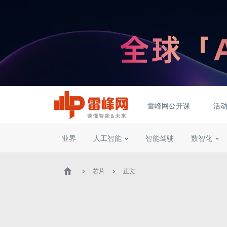
雷峰网公开课
活
业界
人工智能
智能驾驶
数智化
芯片
正文