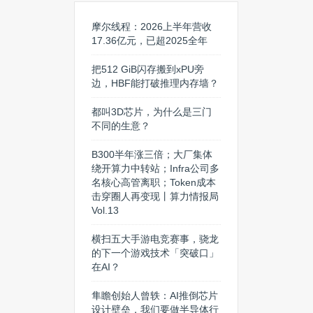
摩尔线程：2026上半年营收
17.36亿元，已超2025全年
把512 GiB闪存搬到xPU旁
边，HBF能打破推理内存墙？
都叫3D芯片，为什么是三门
不同的生意？
B300半年涨三倍；大厂集体
绕开算力中转站；Infra公司多
名核心高管离职；Token成本
击穿圈人再变现丨算力情报局
Vol.13
横扫五大手游电竞赛事，骁龙
的下一个游戏技术「突破口」
在AI？
隼瞻创始人曾轶：AI推倒芯片
设计壁垒，我们要做半导体行