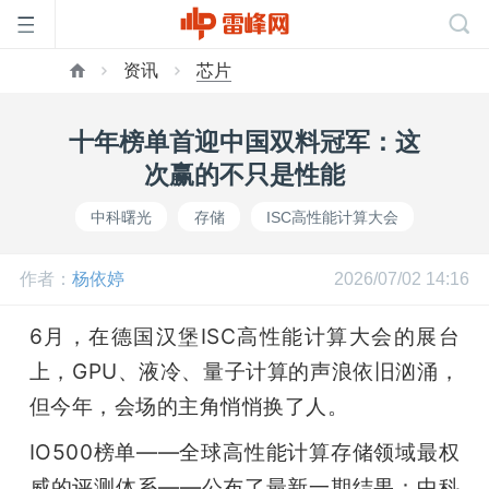
资讯
芯片
首
十年榜单首迎中国双料冠军：这
页
次赢的不只是性能
中科曙光
存储
ISC高性能计算大会
雷
作者：
杨依婷
2026/07/02 14:16
峰
6月，在德国汉堡ISC高性能计算大会的展台
网
上，GPU、液冷、量子计算的声浪依旧汹涌，
但今年，会场的主角悄悄换了人。
公
IO500榜单——全球高性能计算存储领域最权
威的评测体系——公布了最新一期结果：中科