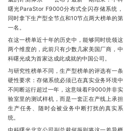
开
曙光ParaStor F9000分布式全闪存储系统，
同时拿下生产型全节点和10节点两大榜单的第
课
一名。
活
在这一榜单近十年的历史中，能够同时统领这
两个维度的，此前只有少数几家美国厂商，中
动
科曙光成为首家达成此成就的中国公司。
与研究性榜单不同，生产型榜单的评选有一条
中
硬性要求：存储系统必须已在真实业务环境中
心
不间断运行超过一年，这意味着F9000并非实
验室里的测试样机，而是一套正在产线上承担
GAIR
生产任务、随时会被业务中断打扰的真实系
统。
专
中科曙光北京公司副总裁何振则将这一差异概