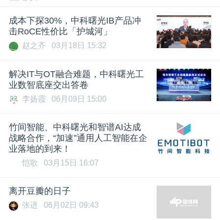
成本下探30%，中科曙光IB产品冲
击RoCE性价比「护城河」
赵之齐
03月18日 15:32
解决IT与OT融合难题，中科曙光工
业数智底座交出答卷
李扬霞
06月09日 15:00
竹间智能、中科曙光和智谱AI达成
战略合作，“加速”通用人工智能在企
业落地的到来！
恺歌
03月15日 16:07
离开豆瓣的日子
张进
06月02日 09:43