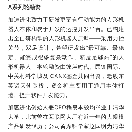
开
A系列轮融资
课
加速进化致力于研发更富有行动能力的人形机
器人本体和易于开发的运控开发平台。已构建
活
出全自研构型的人形机器人原型——采用力控
关节，双足设计，希望研发出“最可靠、最稳
动
定、能完成很多复杂动作、精度足够高”的人
形机器人。本轮融资由彼岸时代、民银国际、
中
中关村科学城及iCANX基金共同出资，老股东
英诺天使跟投，资金将主要用于通用本体打
心
造、提升软件开发能力。
加速进化创始人兼CEO程昊本硕均毕业于清华
GAIR
大学，此前曾在互联网大厂有近十年的大规模
专
产品研发经历；公司首席科学家赵国明为清华