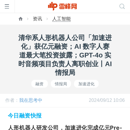
资讯
人工智能
首
清华系人形机器人公司「加速进
页
化」获亿元融资；AI 数字人赛
道最大笔投资披露；GPT-4o 实
雷
时音频项目负责人离职创业丨AI
情报局
峰
融资
情报局
加速进化
网
作者：
我在思考中
2024/09/12 10:06
公
今日融资快报
人形机器人研发公司，加速进化完成亿元Pre-