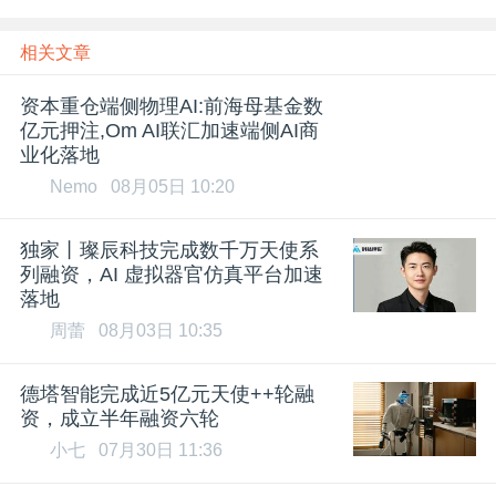
相关文章
资本重仓端侧物理AI:前海母基金数
亿元押注,Om AI联汇加速端侧AI商
业化落地
Nemo
08月05日 10:20
独家丨璨辰科技完成数千万天使系
列融资，AI 虚拟器官仿真平台加速
落地
周蕾
08月03日 10:35
德塔智能完成近5亿元天使++轮融
资，成立半年融资六轮
小七
07月30日 11:36