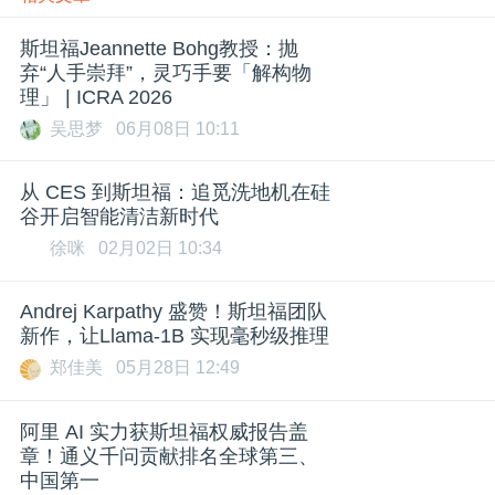
斯坦福Jeannette Bohg教授：抛
弃“人手崇拜”，灵巧手要「解构物
理」 | ICRA 2026
吴思梦
06月08日 10:11
从 CES 到斯坦福：追觅洗地机在硅
谷开启智能清洁新时代
徐咪
02月02日 10:34
Andrej Karpathy 盛赞！斯坦福团队
新作，让Llama-1B 实现毫秒级推理
郑佳美
05月28日 12:49
阿里 AI 实力获斯坦福权威报告盖
章！通义千问贡献排名全球第三、
中国第一