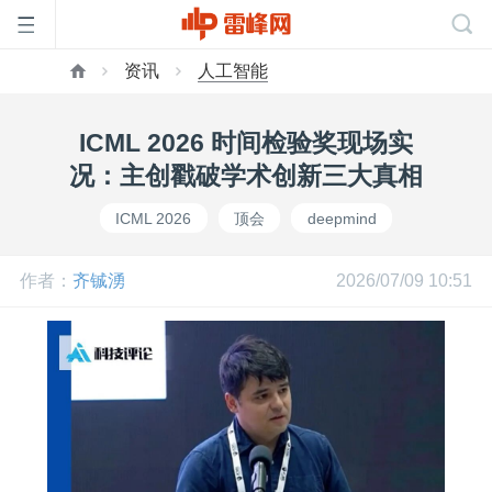
资讯
人工智能
首
ICML 2026 时间检验奖现场实
页
况：主创戳破学术创新三大真相
ICML 2026
顶会
deepmind
雷
作者：
齐铖湧
2026/07/09 10:51
峰
网
公