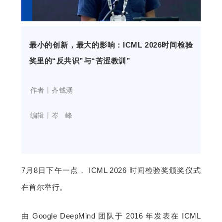
开
课
最小的创新，最大的影响：ICML 2026时间检验
活
奖里的“反共识”与“苦涩教训”
动
    作者丨
齐铖湧
    编辑丨
岑   峰 
中
心
7月8日
下午一点
， ICML 202
6 时间检验奖颁奖仪式
GAIR
在首尔举行。
专
由 Google DeepMind 团队于 2016 年发表在 ICML 