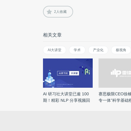
2
人收藏
相关文章
AI大讲堂
学术
产业化
极视角
AI 研习社大讲堂已逾 100
赛思极限CEO徐
期！精彩 NLP 分享视频回
专一体”科学基础
顾 ...
科 ...