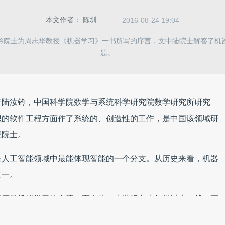
本文作者：
陈圳
2016-08-24 19:04
钤院士为周志华教授《机器学习》一书所写的序言，文中陆院士解答了机
题。
者
陆汝钤，中国科学院数学与系统科学研究院数学研究所研究
识的软件工程方面作了系统的、创造性的工作，是中国该领域研
院院士。
是人工智能领域中最能体现智能的一个分支。从历史来看，机器
之一。
能还是机器学习的主流，而自从二十世纪九十年代以来，就一直
以这样认为：从主流为符号机器学习发展到主流为统计机器学