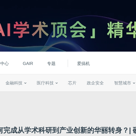
动中心
GAIR
专题
爱搞机
金融科技
医疗科技
芯片
政企安全
智慧城市
何完成从学术科研到产业创新的华丽转身？| 