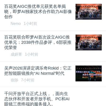
百花奖AIGC推优单元获奖名单揭
晓，即梦AI独家技术合作助力AI影像
创作
Nemo
1小时前
百花奖联合即梦AI首次设立AIGC推
优单元：2038件作品参评，6部获推
优荣誉
成妍菁
1小时前
吴声2026演讲定调乐奇Rokid：它正
把智能眼镜推向“AI Normal”时代
徐陟
7小时前
千问开放平台正式上线，，面向生
态伙伴和开发者开放手机、PC和AI
眼镜三类终端的服务接入。