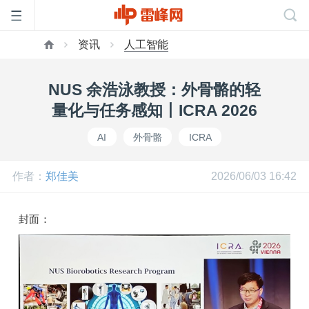
资讯
人工智能
首
NUS 余浩泳教授：外骨骼的轻
页
量化与任务感知丨ICRA 2026
AI
外骨骼
ICRA
雷
作者：
郑佳美
2026/06/03 16:42
峰
封面：
网
公