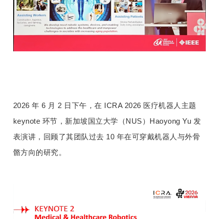
开
课
活
动
2026 年 6 月 2 日下午，在 ICRA 2026 医疗机器人主题 
中
keynote 环节，新加坡国立大学（NUS）Haoyong Yu 发
表演讲，回顾了其团队过去 10 年在可穿戴机器人与外骨
心
骼方向的研究。
GAIR
专