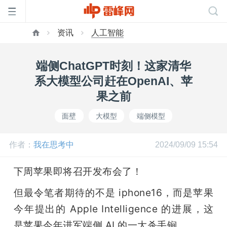
资讯
人工智能
首
端侧ChatGPT时刻！这家清华
页
系大模型公司赶在OpenAI、苹
果之前
雷
面壁
大模型
端侧模型
峰
作者：
我在思考中
2024/09/09 15:54
网
下周苹果即将召开发布会了！
但最令笔者期待的不是 iphone16，而是苹果
公
今年提出的 Apple Intelligence 的进展，这
是苹果今年进军端侧 AI 的一大杀手锏。