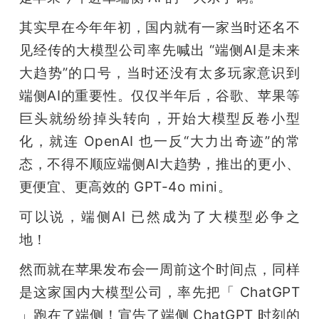
开
其实早在今年年初，国内就有一家当时还名不
课
见经传的大模型公司率先喊出 “端侧AI是未来
大趋势”的口号，当时还没有太多玩家意识到
活
端侧AI的重要性。仅仅半年后，谷歌、苹果等
巨头就纷纷掉头转向，开始大模型反卷小型
动
化，就连 OpenAI 也一反“大力出奇迹”的常
态，不得不顺应端侧AI大趋势，推出的更小、
中
更便宜、更高效的 GPT-4o mini。
可以说，端侧AI 已然成为了大模型必争之
心
地！
GAIR
然而就在苹果发布会一周前这个时间点，同样
是这家国内大模型公司，率先把「 ChatGPT 
专
」跑在了端侧！宣告了端侧 ChatGPT 时刻的